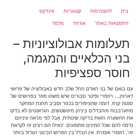
לג
תוכן
בית
להצטרפות
קטגוריות
אינדקס
התמצאות באתר
אודותי
מלמד
תעלומות אבולוציוניות –
בני הכלאיים והמגמה,
חוסר ספציפיות
עם בואם של בני האדם החל שלב חדש באבולוציה של פרושי
דארווין…. רוזמרי ופיטר סבורים שיש משהו מוזר בפרושים של
סנטה קרוז. דומה שהציפורים בכפר וסביב תחנת המחקר
מתערבבות וההבדלים ביניהן מיטשטשים. הגראנטים לא בדקו
את ההשערה הזאת בדיקה שיטתית, אבל לפי מראה עיניהם
נדמה להם שכל המינים מתמזגים. 'כאילו הם רצים זה לקראת
זה', רוזמרי אומרת. אין הבדל בין הפרוש הבינוני הגדול ביותר