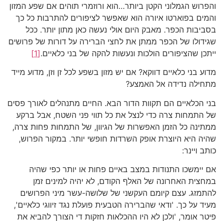
והפרוש הגמלוני הקטן ביותר…הוא ורוזמרי תוהים אם שפע המזון
והמים בפוארטו איורה הוא שאפשר לציפורים להתרבות כל כך
בסביבות הכפר. מאבק היום אולי נעשה כאן מתון יותר. ככל
שגידולו של הכפר ממתן את לחצי הברירה על דורות של פרושים
ייתכן שהציפורים הולכות ונעשות להקה של בני כלאיים.
[1]
מדוע בני כלאיים דווקא? אם יש מזון בשפע לכל זן וזן, מדוע מייד
מתחילה נדידה אל האמצע?
בני הכלאיים הם תקוות הדור הבא. החיים מתנהלים לאורך פסים
של התמחות צרה כדי לנצל את כל תווי פני השטח, אבל ברקע
ממתינה כל הזמן האפשרות של הגיוון, של התמחות פחות צרה,
שהיה היא היוצרת אופק השרדות חופשי יותר. במקור הפרוש,
כותב ויינר:
אם יימשכו התנודות במצב באיים פחות או יותר כפי שהיה
במחצית האחרונה של האלף הקודם, לא יהיה למינים זמן
להתמזג. עצם קיומם העקשני של שלושה-עשר מיני הפרושים
מעיד על כך. 'ודאי שהברירה הטבעית פועלת נגד זיווגי כלאיים',
פיטר אומר, 'ולכן לא היו ההכלאות חזקות די הצורך להביא את