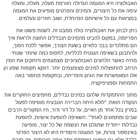
האבולוציה היא המגמה הגדולה הזורמת מעלה, מעלה, ומעלה
עימה את כל היצורים, והמינים והפרטים מופיעים את המגמה
במציאות עם כל אישיותם המיוחדת, ושוב חוזרים ונעלמים.
ניתן לבחון את האבולוציה כולה ממבט זה. לשנות פשוט את
הפריזמה, במקום להביט מהמינים הנבדלים החוצה ולראות איך
הם מתלכדים בבני כלאיים בשעת הצורך, אפשר ללכת הפוך,
ולהתבונן בשאיפה הגנטית לכלליות, לתפוס כמה שיותר שטחי
מחיה כאשר הלחצים האבולוציוניים מצמצמים ודוחקים את המין
הרחב להתפצלות למינים מצומצמים יותר. דווקא תקופות שפע הן
אלו המאפשרות את הגיוון והפריחה, ובתקופות מחסור באה
התמחות וספציפיקציה.
מתוך ההתמקדות שלהם במינים נבדלים, מחמיצים החוקרים את
הנקודה הזאת: "לולא היתה הברירה הטבעית מוסיפה לפעול
במרץ בכל אחד מן האיים, על כל דור ודור, היו המקורים הרבים
שבים ומתמזגים לאחד". השאיפה להופעת אישיות, להופעת
נבדלות ייחודית שתגלם את הנשמה של כל יצור, מופיעה
באינספור צורות, אך המגמה היסודית היא לא היצור הפרטי
בלבד אלא גם הופעה נשמתית יותר ויותר חירותית, וזה סיבת