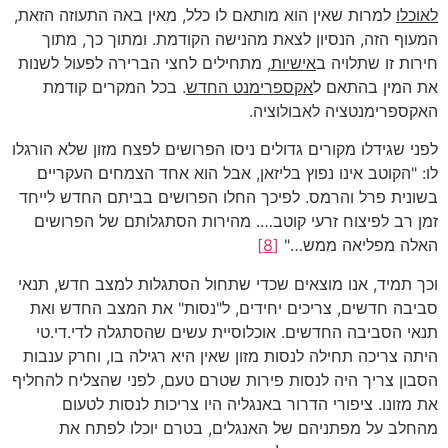
לאוכלו
למרות שאין הוא מותאם לו כלל, מאין באה התעוזה הזאת,
המעוף הזה, הנסיון לצאת מהנישה הקודמת. ומתוך כך, מתוך
חירות זו שתלויה ב
אישיות
, מתחילים לחצי הברירה לפעול לשנות
את המין בהתאם ל
אקספרימנט החדש
. בכל המקרים קודמת
האקספרימנטציה לאבולוציה.
לפני שגידלו מקורים גדולים ניסו הפרושים לפצח מזון שלא הורגלו
לו: "הקוטב אינו נפוץ בליזאן, אבל הוא אחד הצמחים העקריים
בשונית פרל והרמס. לפיכך החלו הפרושים בביתם החדש לייחד
זמן רב לפיצוח זרעי קוטב…. מהירות הסתגלותם של הפרושים
האלה מפליאה ממש…"
[8]
וכך תמיד, אנו מוצאים שכדי שתחול הסתגלות למצב חדש, תנאי
סביבה חדשים, צריכים יחידים, ל"נסות" את המצב החדש ואת
תנאי הסביבה החדשים. אוכלוסיית עשים שהסתגלה לדי.די.טי
היתה צריכה תחילה לנסות מזון שאין היא רגילה בו, וחרק ענבות
הסבון צריך היה לנסות פירות שטרם טעם, לפני שהצליח להחליף
את מזונו. ציפורי הדרור באנגליה היו צריכות לנסות לטעום
מהחלב על מפתניהם של האנגלים, בטרם יוכלו לפתח את