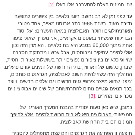
שני המינים האלה להתערבב אלו באלו.
[2]
עד לפני זמן לא רב נחשבו זיווגי כלאיים בין ציפורים לתופעה
נדירה מאוד. בשנת 1965 כתב ארנסט מאייר, אחד מטובי
האורניתולוגים וחוקרי האבולוציה במאה העשרים: 'על יסוד
הבדיקות שעשיתי באוספים אקראיים, אני מעריך שאולי ציפור
אחת מתוך 60,000 בטבע היא בת כלאיים'. האומדן הזה נכון
אולי למינים עתיקים ומבוססים, אבל עכשיו מתחזקת הסברה
שזיווגי כלאיים בין ציפורים נפוצים יותר בשושלות צעירות יחסית,
שבהן, כלשונו של דארווין, בתי החרושת של המינים עודם פועלים.
התהליך הזה עשוי להיות חשוב לאבולוציה, הגראנטים כותבים,
'מפני שהוא מייצר צירופי גנים חדשים וגם אללים חדשים, ויוצר
בכך תנאים גנטיים נוחים להתרחשותם של שינויים אבולוציוניים
מכריעים ומהירים'.
[3]
כמובן, שיש כאן טעות יסודית בהבנת המערך האורגני של
המציאות:
האבולוציה היא לא בית חרושת למינים, אלא להיפך,
המינים הם בית החרושת לאבולוציה
.
תופעה זו הפתיעה את הגרנטים והם קצת מתפתלים להסביר