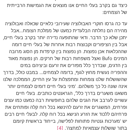
כיצד גם בקרב בעלי החיים אנו מוצאים את הגמישות הרבייתית
של הצמחים:
עד כה גרסו חוקרי האבולוציה שעירובי כלאיים שכאלה ואבולוציה
מהירה הם נחלתה הבלעדית כמעט של ממלכת הצומח…אבל
יתכן שלא כך הדבר. ודאי שהתופעה נדירה יותר בקרב בעלי חיים,
אבל בין הציפורים וקבוצות רבות אחרות של בעלי חיים דומה
שההכלאות אכן נפוצות. הן נפוצות בין קרפדות מן הסוג מרובה
המינים Bufo ואצל משפחות רבות של חרקים. הן נפוצות מאוד
בין הדגים, שבדרך כלל מפזרים את זרעם וביציהם במים
וההפריה נעשית מחוץ לגוף, בדומה לצמחים… במבט כולל, בדרך
שהשושלות שלנו צומחות ומתפצלות על עץ החיים, הממלכה שלנו
אינה שונה כל כך משלהם. 'מיני בעלי חיים דומים לצמחים יותר
משאנו משערים בדרך כלל', הגראנטים כותבים. בעלי חיים
עשויים לערבב את הגנים שלהם בחופשיות רבה כמעט כמו עצים
ופרחים, המשגרים את זרעם להינשא בכל רוח קלה ופותחים את
פרחיהם ללכוד את הזרע הנישא בכל רוח קלה. לבעלי חיים רבים
יש 'מערכות גנטיות פתוחות לפלישה, בייחוד בראשית קיומם
בתור שושלות עצמאיות למחצה'.
[4]