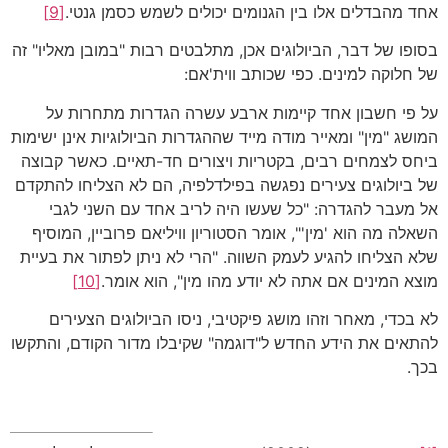
אחד מהבדלים אלו בין הגנומים יכולים לשמש כסמן גנטי.
[9]
בסופו של דבר, הביולוגים אכן, מתלבטים רבות "במובן מאליו" זה
של חלוקה למינים. כפי שכותב ווית'אם:
על פי חשבון אחד קיימות ארבע עשרה הגדרות מתחרות על
המושג "מין" ומאייר מודה מייד שההגדרות הביולוגיות אינן ישימות
ביחס לצמחים רבים, בקטריות ויצורים חד-תאיים. כאשר קבוצה
של ביולוגים צעירים נפגשה בפילדלפיה, הם לא הצליחו להתקדם
אל מעבר להגדרה: "כל שעשו היה לריב אחד עם השני לגבי
השאלה מה הוא 'מין'", אומר הסטוריון וויליאם פרוביין, המוסיף
שלא הצליחו להגיע לעמק השווה. "הרי לא ניתן לפתור את בעיית
מוצא המינים אם אתה לא יודע מהו מין", הוא אומר.
[10]
לא בכדי, מאחר וזהו מושג פיקטיבי, ניסו הביולוגים הצעירים
להתאים את הידע החדש ל"דוגמה" שקיבלו מדור הקודם, והתקשו
בכך.