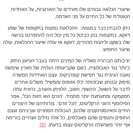
שיעורי הכלאה גבוהים אלו מעידים על האורגניות, על האחדות
הטוטלית של כל החיים על פני האדמה.
ניתן להבחין כבר במגמה: ההכלאות נפוצות בתקופות של שפע
דווקא, בתקופות בהן כביכול כל מין יכול היה להתפרנס בנישה
שלו בשקט וליהנות מהחיים, דווקא אז עולה שיעור ההכלאות, עולה
שיעור החופש.
יציבותם הברורה מאליה של המינים היתה בעבר הטיעון החזק
ביותר נגד האבולוציה, כשם שקביעותה הגלויה של הארץ שימשה
טענה הגיונית נגד תפישת קופרניקוס. עצם האחידות המשרה
סיפוק ובטחון שבזכותה יכלו אזופוס וממשילי משלים אחרים
לדבר על השועל, הינשוף, הזאב, הלוויתן והעורב, נראית עתה
חמקמקה ומתעתעת יותר מתמיד. 'הזרם הוא חזות הכל', אמר
הפילוסוף היווני הרקליטוס, 'הכל זורם'. צורותיהם של היצורים
החיים והאינסטינקטים שלהם, הגבולות הסמויים שביניהם ועצם
החופים והנופים שהם מאכלסים, כל אלה נזילים ושרויים בזרימה
אף יותר משהעלה הרקליטוס עצמו בדעתו.
[5]