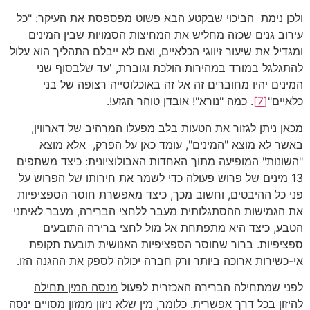
ולכן נימת הביכוי שבקטע הבא פשוט מפספסת את העיקר: "כל
עירוב גנים שכזה מחליש את המחיצות הסמויות שבין המינים
ומגדיל את שיעור זיווגי הכלאיים, ואם לא ייבלם התהליך הוא עלול
להתגלגל במורד במהירות הולכת וגוברת, 'עד שלבסוף שני
המינים יהיו מחוברים זה אל זה באוכלוסייה רצופה של בני
כלאיים"
[7]
. כמה "נורא"! אובדן טוהר הגזע!.
מכאן ניתן לגזור את הטעות בלב מפעלו המרהיב של דארווין,
באשר לא מוצא "המינים", עומד כאן על הפרק, אלא מוצא
"השונות" המופיעה מתוך האחדות האבולוציונית: כיצד משתפים
13 מינים של פרוש פעולה כדי לשמר את חירותו של הפרוש על
פני כל ההיבטים, וחשוב מכך, כיצד מאפשרת חוסר הספציפיות
את הגמישות ההסתגלותית מעבר ללחצי הברירה, מעבר לאיתני
הטבע, כיצד היא מתפתחת אל מול לחצי ברירה התובעים
ספציפיות. ברור שחוסר הספציפיות האנושית תובעת תקופת
אי-כשירות ארוכה ביותר ורק חברה יכולה לספק את ההגנה הזו.
לפני שמתחילה הברירה האכזרית לפעול
מנסה המין תחילה
להיזון בכל דרך אפשרית
. כלומר, מין שלא ניזון ממזון מסויים
ינסה