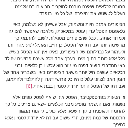
החזרה לכלאיים שאינה מובנת לחוקרים הרואים בה אלמנט
העלול לטשטש את 'היצירה' של כל מין בנפרד:
הציפורים אמנם חיות ונושמות, אבל עשייתן לא נשלמה; באיי
גלאפגוס הפסל עדיין עוסק במלאכתו, מלאכה שאפשר להציגה
ולמדוד אותה… ככל שהציפורים מסוגלות לשוב ולהתמזג כך
מרשימה יותר עבודתו של הפסל, כן חייב האזמל לנוע מהר יותר
ולשמור על נבדלותם של הציפורים, כאילו אין הוא מפסל בשיש
כלל אלא כותב בתוך מים. בערך אחד מכל עשרה פרושים שנולדו
באי המדברי הזעיר דפנה מייג'ור הוא עכשיו בן כלאיים, ובני
הכלאיים עושים חיל יותר משאר הציפורים באי. בשבריר אחד של
הזמן האבולוציוני עלולים היו כל פרושי דארווין להתלכד ולהתמזג,
ועבודתו של הפסל היתה יורדת לטמיון בבת אחת.
[6]
וזו הטעות בפרספקטיבה, הפסל אינו שואף לפסל גופים אלא
נשמות, ואם הנשמה מופיע מבני הכלאיים –שאינם צריכים כל כך
להתמחות גופנית בתוך השפע, אלא יכולים ליהנות ממגוון
התכונות של כמה מינים, הרי ששום עבודה לא יורדת לטמיון אלא
להיפך.