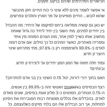
הכישורים המדהימים שלהם בניקוב פקקים.
אי אפשר לשמר מינים ללא שינוי כי כוח החיים חזק מהבשר
שהוא לובש… החיים מופיעים על פני הארץ והולכים ונפרשים.
יש כאן גם קושיה מפליאה ביחס למיקומו של היחיד: מה ההבדל
בין יחידים למינים. מתי השוני בין יחיד ליחיד כה גדול שאתה
מחשיב אותו כשייך למין אחר, מהו הגורם המזהה מין אחד
ומפרידו מאחרים, כאשר המינים כל כך נזילים. אם אדם דומה
לאדם ב-99.9% ולשימפנזה רק ב-97.8%, מתי מתרחש שינוי
היוצר זן חדש.
ומתי חלה תזוזה של המון המון יחידים עד ליצירת זן חדש.
ובינתיים?
האם בתוך דורי דורות, יכול 0.1% השינוי בין בני אדם להתרחב?
רצף הבסיסים ב
ג'נום
גנום
האנושי זהה ב-99.9% בין אנשים.
ה-0.1% הנותרים, המהווים כ-3 מליון זוגות בסיסים, שונים מאדם
לאדם. בהבדלים אלו נכללים מוטציות רבות המגבירות את הסיכון
למחלות, אך רוב הבדלים אלו הם בלתי מזיקים כשלעצמם. כל