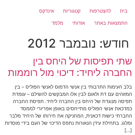
לג
תוכן
בית
להצטרפות
קטגוריות
אינדקס
התמצאות באתר
אודותי
מלמד
חודש:
נובמבר 2012
שתי תפיסות של היחס בין
החברה ליחיד: דיכוי מול רוממות
בלב העימות התרבותי בין אנשי הדמוס לאנשי הפוליס – בין
המזוהים עם דת ולאום לבין אלו המבקשים להשילם – עומדת
תפיסה מנוגדת של היחס בין החברה ליחיד. תפיסת החברה
כמדכאת אנשי הפוליס מתייחסים באופן אפריורי לממסד
החברתי כישות דכאנית, המחניקה את חירותו של היחיד מלבר
ומלגו. בתחילת עידן הנאורות נתפס הדיכוי של העם בידי מוסדות
[…]