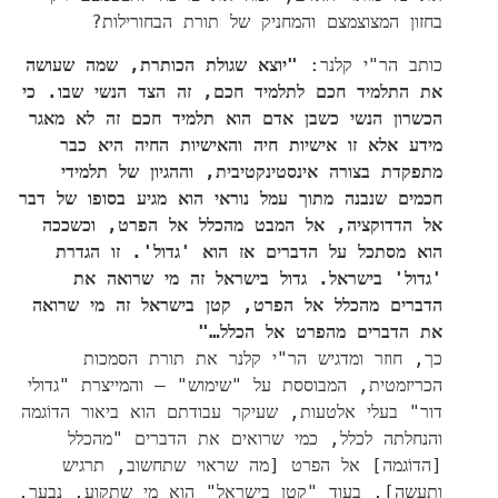
בחזון המצוצמצם והמחניק של תורת הבחורילות?
כותב הר"י קלנר:
"יוצא שגולת הכותרת, שמה שעושה
את התלמיד חכם לתלמיד חכם, זה הצד הנשי שבו. כי
הכשרון הנשי כשבן אדם הוא תלמיד חכם זה לא מאגר
מידע אלא זו אישיות חיה והאישיות החיה היא כבר
מתפקדת בצורה אינסטינקטיבית, וההגיון של תלמידי
חכמים שנבנה מתוך עמל נוראי הוא מגיע בסופו של דבר
אל הדדוקציה, אל המבט מהכלל אל הפרט, וכשככה
הוא מסתכל על הדברים אז הוא 'גדול'. זו הגדרת
'גדול' בישראל. גדול בישראל זה מי שרואה את
הדברים מהכלל אל הפרט, קטן בישראל זה מי שרואה
את הדברים מהפרט אל הכלל…"
כך, חוזר ומדגיש הר"י קלנר את תורת הסמכות
הכריזמטית, המבוססת על "שימוש" – והמייצרת "גדולי
דור" בעלי אלטעות, שעיקר עבודתם הוא ביאור הדוֹגמה
והנחלתה לכלל, כמי שרואים את הדברים "מהכלל
[הדוֹגמה] אל הפרט [מה שראוי שתחשוב, תרגיש
ותעשה], בעוד "קטן בישראל" הוא מי שתקוע, נבעך,