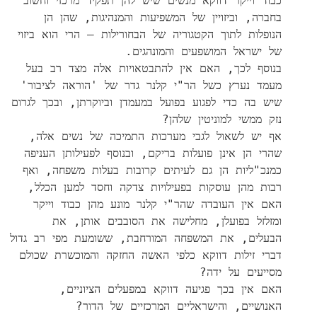
כבוד וייקר דווקא מנשים שיש להן תפקיד מרכזי וחשוב
בחברה, וביזויין של המשפיעות והמנהיגות, שהן הן
הנופלות לתוך הקטגוריה של הבחורילות – הרי הוא ביזוי
של ישראל המושפעים והמונהגים.
בנוסף לכך, האם אין להתבטאויות אלה מצד רב בעל
מעמד נערץ כשל הר"י קלנר גדר של 'הוראה לציבור'
שיש בה כדי לפגוע בפועל במעמדן וביוקרתן, ובכך לגרום
נזק ממשי למוניטין שלהן?
אף יש לשאול לגבי מערכות התמיכה של נשים אלה,
שהרי הן אינן פועלות בריקם, ובנוסף לפעילותן העניפה
כמנכ"ליות הן גם לעיתים קרובות בעלות משפחה, ואף
רבות מהן עוסקות בפעילויות צדקה וחסד למען הכלל,
האם אין העובדה שהר"י קלנר מונע מהן כבוד וייקר
ומזלזל בפועלן, מחלישה את הסובבים אותן, את
הבעלים, את המשפחה המורחבת, ששומעת מפי רב גדול
דברי זילות דווקא כלפי האשה החזקה והמוכשרת שכולם
מסייעים על ידה?
האם אין בכך פגיעה דווקא במפעלים הציוניים,
האנושיים, והישראליים המרכזיים של הדור?