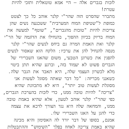
לזכות בגברים אלה – היי אמא טוטאלית ותזכי להיות
עטרת!
מתברר שהסרט הזה שהר"י קלנר אוהב כל כך לצטט
כמופת ל"שטיפת המוח המערבית" ששכנעה נשים שהן
צריכות להיות "טובות מהגברים", "שוטף" למעשה את
המוח בדיוק בכיוון ההפוך, בהנחילו את הדוֹגמה של הר"י
קלנר ואת האמת המרה גם ביחס לנשים שהר"י קלנר
מנסה להנחיל להן את ערכיו: הלקח הוא שאסור לנשים
להפגין את כשרונן הטבעי, משום שהאגו השברירי של
הגברים פשוט לא יעמוד בזה, וברגע שהיא תתן ביטוי
מלא לכשרון העצמי שלה, היא תאבד את הגבר שלה.
כשאנני מכריזה: "כל דבר שאתה מסוגל לעשות אני
מסוגלת לעשות טוב יותר", היא לא מתכוונת שהיא
"צריכה" להיות טובה ממנו, כדי לזכות בהערכת הגברים,
כפי שהר"י קלנר אוהב לטעון, אלא שהיא באמת טובה
ממנו, והמחאה שלה היא נגד הצורך לדכא את עצמה
כדי להגן על האגו השברירי שלו.
אמנם, בסופו של דבר יורד לה האסימון והיא מבינה
שהיא באמת צריכה לאחוז בפלך "השימוש" וההתבטלות