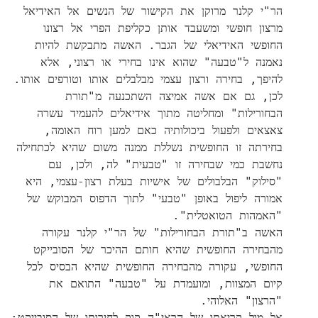
הר"י קלנר מרוקן את הקישור של הנשים אל האידיאל
מרצון חופשי ומשעבד אותן כקליפת הפרי אל רצונו
החופשי האידיאלי של הגבר. האשה מתבקשת להיות
נאמנה ל"טבעה" שהוא אינו בחירי או רצוני, אלא
להיפך, בחירה ורצון עצמי מבלבלים אותו וטורפים אותו.
לכן, גם אם אשה אמיצה השתכנעה מ"תורת
הבחורילות" ומחליטה מתוך אידיאלים להעמיד עשרה
צאצאים ולפעול ביכולותיה כאם למען רוח האומה,
בחירתה זו החופשית נשללת ממנה משום שהיא לכתחילה
נחשבת כמי שבחירה זו "טבעית" לה, ולכן, עם
"סילוק" הבלבולים של אישיות בעלת רצון-עצמי, היא
אמורה ליפול באופן "טבעי" לתוך הדפוס המבוקש של
"האמהות הטואטלית".
האשה ב"תורת הבחורילות" של הר"י קלנר עקורה
מהבחירה החופשית שהיא חותם ההיכר של הסובייקט
החופשי, עקורה מהבחירה החופשית שהיא הבסיס לכל
קיום המצוות, ומועמדת על "טבעה" התואם את
"הרצון" האלוהי.
אל מול קריאתו של הראי"ה קוק לחירותו של הסובייקט: