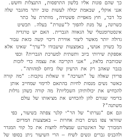
כך שהם פונות אליו בלשון התרפסות, התנצלות וחשש.
אנני אוקלי, שבאמת יכולה לעשות טוב יותר מהגבר שלה
כל דבר, חוץ מאפיית פשטידה, מוותרת על כתר
כשרונה, על מנת להפוך ל"עטרת" בעלה. תכשיט
אינסטרומנטלי של הגאווה הגברית. האם יש טרגדיה
גדולה יותר מאשר ליצור אווירת דיכוי קשה כזאת עבור
כל כשרון אנושי, באמצעות שיעבודו ל"ערך" שאינו אלא
אספקת שירותי ביוב ותשתית למערכת הגברית? וכפי
שכותבת בלאק, "אנני הקריבה את עצמה כדי לזכות
בגבר שאהב רק את הרעיון שלו ביחס למהותה".
פרידן שאלה על "הערכה" זו שאלות נוקבות: "מה קורה
כאשר נשים מנסות לחיות בהתאם לדימוי שמחייב אותן
להכחיש את יכולותיהן השכליות? מה קורה כשהן גדלות
בדימוי שגורם להן להכחיש את מציאותו של עולם
משתנה"?
וגם אם "נערתו" של הר"י קלנר צפתה בשיעור, כפי
שוודאי צפו נשים רבות אחרות – באמצעות המדיום
המבורך של האינטרנט שמצליח לחצות את כל קווי המגדר
ולהכניס גברים ונשים לשיח – הרי השיעור ניתן בסופו של