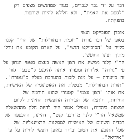
דבר על ידי גבר לגברים, בעוד שמהנשים מצפים רק
"לספוג את האמת", ולא חלילא להיות שותפות
בהפקתה.
אובדן הסובייקט הנשי
בסופו של דבר גוזרת "דוֹגמת הבחורילות" של הרי" קלנר
כלייה על "הסובייקט הנשי", על האדם הקובע את גורלו
מתוך רצונו החופשי.
הר"י קלנר ממשיג את רצון האשה כעצם סטטי הנתון על
פי "גזירה" אלוהית ומעודד אותה להיכנע ל"טבע" גזור
זה כייעודה – על מנת לזכות בהערכת בעלה כ"עטרת".
"תורת הבחורילות" מבטלת את האוטונומיה של האישיות,
את אותו "רצון עצמי" קטגורי שהוא חותמה של
החירות, חותמה של הבחירה החופשית החיונית לקיום
המצוות ביהדות, ואפילו אמור היה להיות חלק מההשאלה
שמשאיל הר"י קלנר מ"רבנו קנט", דהיינו, ההכפפה של
רבדיה השונים של האישיות למסקנות הרציונאליות של
שכל התובע את הטוב ובוחר באופן חופשי לחיות על פי
"אידיאל".