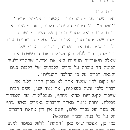
הדוגמטית הזו.
תורת הבוז
בצד השני של מטבע מהות האשה כ"אלמנט מרגיע"
ו"עטרתי" וכל דיבורי ההערצה כלפיה, אנו מוצאים את
תורת הבוז הבאה למנוע מזוהרן של נשים מוכשרות
מלהתפשט יותר מדי, היצירה של סטיגמות ייעודיות עבור
כל מי שמפתחת את כשרונה, והדבקת הכינוי של
בחורילות, כדי לזלזל בהן ולצמצם את התפשטות אורן.
שאלה תיאורטית מעניינת היא אם אפשר שהטרמינולוגיה
הבוטה הזו עוברת על גדרים הלכתיים של הלבנת פנים
והונאת דברים על פי ההלכה "הנגלית".
יש מקום לדון שמצד אחד לא מכוון הר"י קלנר את
דבריו כלפי אשה ספציפית, אך מצד שני, נשים רבות
שייכות לקטגוריות שהוא מחרף, ממנכ"ליות ועד תלמידות
מכללה. יתרה מזאת מאחר והדברים נאמרים באופן גורף
על מגזר ועל מגדר שלם, האם אין דין אונאת הדברים
חל על כל בנות המגזר המוכפש?
כמו כן, אפשר שיש כאן 'הסתה' לזלזול במגמה למנוע