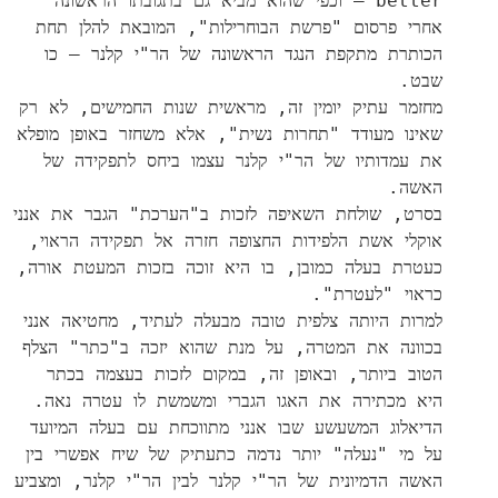
better – וכפי שהוא מביא גם בתגובתו הראשונה
אחרי פרסום "פרשת הבוחרילות", המובאת להלן תחת
הכותרת מתקפת הנגד הראשונה של הר"י קלנר – כו
שבט.
מחזמר עתיק יומין זה, מראשית שנות החמישים, לא רק
שאינו מעודד "תחרות נשית", אלא משחזר באופן מופלא
את עמדותיו של הר"י קלנר עצמו ביחס לתפקידה של
האשה.
בסרט, שולחת השאיפה לזכות ב"הערכת" הגבר את אנני
אוקלי אשת הלפידות החצופה חזרה אל תפקידה הראוי,
כעטרת בעלה כמובן, בו היא זוכה בזכות המעטת אורה,
כראוי "לעטרת".
למרות היותה צלפית טובה מבעלה לעתיד, מחטיאה אנני
בכוונה את המטרה, על מנת שהוא יזכה ב"כתר" הצלף
הטוב ביותר, ובאופן זה, במקום לזכות בעצמה בכתר
היא מכתירה את האגו הגברי ומשמשת לו עטרה נאה.
הדיאלוג המשעשע שבו אנני מתווכחת עם בעלה המיועד
על מי "נעלה" יותר נדמה כתעתיק של שיח אפשרי בין
האשה הדמיונית של הר"י קלנר לבין הר"י קלנר, ומצביע