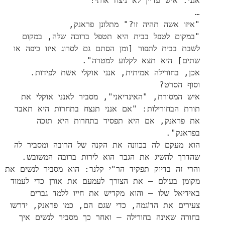
אנני:"איש עדיין לא ניצח אותי!"
…
"איזו אשה תהיה זו?" מתלונן פראנק,
"במקום לטפל בבית היא תטפל ברובה שלה, במקום
לשבת בבית לתפור [ומן הסתם גם לסרוג איזו כיפה או
שתים] היא תצא לקלוע למטרה".
אכן, בחורילה אמיתית, אנני אוקלי אשת לפידות.
וסוף הסרט?
איש המסורת, "האינדיאני", מסביר לאנני אוקלי את
תורת הבחורילות: "אם אנני תנצח בתחרות היא תאבד
את פראנק, אם היא תפסיד בתחרות היא תזכה
בפראנק".
הוא מעקם לה בכוונה את הקנה של הרובה ומסביר לה
שהדרך להשיג את הגבר הוא לירות ברובה המשובש.
והרי זה בדיוק תפקיד הר"י קלנר: הוא מסביר לנשים את
מקומן בעולם – את הצורך לעמעם את אורן כדי לעמוד
באידיאל שלו – והוא מקדיש את חייו ללמד גברים
צעירים את הדוֹגמה, כדי שגם הם, כמו פראנק, ידרשו
בחורה שאינה בחורילה – ואחר כך מסביר לנשים איך