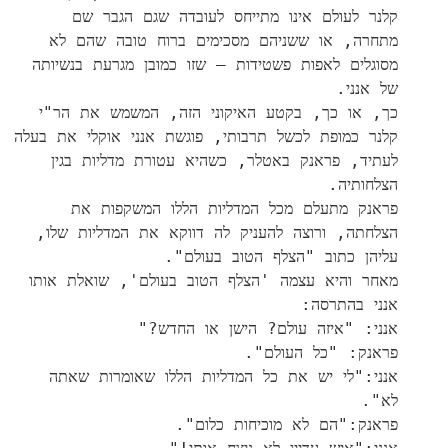
קלנר לעולם אינו מתייחס לעובדה שגם הגבר שם
מתחרה, או ששניהם מסכימים ברוח טובה שהם לא
מסוגלים לאפות פשטידות – שזו כמובן מגרעת בנשיותה
של אנני.
כך, או כך, בקטע האיקוני הזה, המשמש את הר"י
קלנר כמופת לכשל תרבותי, פוגשת אנני אוקלי את בעלה
לעתיד, פראנק באטלר, כשהיא עטורת מדליות בגין
הצלחותיה.
פראנק מתעלם מכל המדליות הללו המשקפות את
הצלחתה, ורוצה להעניק לה דווקא את המדליות שלו,
עליהן כתוב "הצלף הטוב בעולם".
מאחר והיא עצמה 'הצלף הטוב בעולם', שואלת אותו
אנני בהתרסה:
אנני: "איזה עולם? הישן או החדש?"
פראנק: "כל העולם".
אנני:"לי יש את כל המדליות הללו שאומרות שאתה
לא".
פראנק:"הם לא מוכיחות כלום".