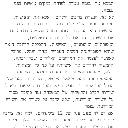
תמצא את עצמה עטרת לפדחת במקום אישיות בפני
עצמה.
לא את הנשיות צריכים הילדים, אלא את האנושיות –
ואת זה חותר הר"י קלנר לעקור בתורת הבחורילות.
האישיות היא ההכללה היותר רחבה המכילה בתוכה גם
את הנשיות, וגם את כל הרבדים הביולוגיים,
המסורתיים,המהותניים, והאישיות, ההכללה הרחבה הזאת
שהיא הסובייקטית הנשית העבריה בעידן הגוגל, צריכה
לאפשר לעצמה את המרחבים האלוהיים שבהן זכתה,
ולהמשיך להרחיב את אישיותה על פני כל המציאות
כולה, מהרחם האמהי ועד הנהגת האומה, מטיפוח
הצאצאים ועד ניהול מפעלי היי-טק, מהרטבת האגו של
הבעל ועד לפיתוחים חדשים של מערכות טפטפות ומניהול
שירותי הביוב והתשתית של המשפחה ועד כתיבת מסות
על השירה המודרנית, שלא לדבר על לשורר את השירה
המודרנית עצמה.
אם יש לך מנוע ענק של 12 צילינדרים, למה את צריכה
לנסוע רק על צילינדר אחד. אם האנושיות שלך כוללת
את כל מותר האדם, למה את צריכה להצטמצם רק