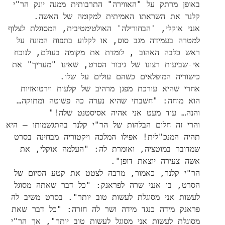
באופן מרתק על "האווירה" התרבותית ממנה יונק הר"י
קלנר את השראתו האמיתית למקומה של האשה.
אנני אוקלי, 'הבחורילה' האולטימטיבית, המסוגלת לצלוף
למטרה בעמידה מגב סוס, או לקלוע בתפוח המונח על
ראש כלבה האהוב , לומדת את מקומה בעולם, לנוכח
אי-שביעות רצונו של גיבור הסרט, שאינו "מעריך" את
כישוריה המופלאים כשהם עולים על שלו.
אחרי שהיא עורכת מפגן מרהיב של קלעות וירטואזיות
הוא מוחה: "חשבתי שהיא נערה כה פשוטה ומתוקה…
והנה… עוד מעט אני אהיה אסיסטנט שלה!"
והרי זה חלום הבלהות של הר"י קלנר בהתגשמותו – היא
תהיה המנכ"לית! אפילו המלכה ויקטוריה מבחינה בסרט
שמדובר במוטציה, ואומרת לה: "העלמה אוקלי, את
אשה צעירה יוצאת דופן".
הר"י קלנר, כאמור, מרבה לצטט את קטע הסיום של
הסרט, בו אנני שרה לפראנק: "כל דבר שאתה מסוגל
לעשות אני מסוגלת לעשות טוב יותר". בסרט משיב לה
פראנק מידה כנגד מידה ושר לה חזרה: "כל דבר שאת
מסוגלת לעשות אני מסוגל לעשות טוב יותר", אך הר"י