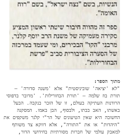
מתוך הספר:
"לא 'יציאה' שוביניסטית" אלא 'משנה סדורה' –
תורת בוז שלמה – 'תורת הבחורילות'. 'מדובר בדפוסי
הרודנות העתיקה בעולם, זו של הזכר בנקבה. הבעל
באשתו, האב בבתו, ולבסוף, הבן באמו. המסקנה
החשובה היא שאין הטיעונים של הר"י קלנר משקפים את
"היהדות" או את "התורה", אלא דווקא צד משותף
למאבק עולמי של חברות מסורתיות בחידושי הדור,