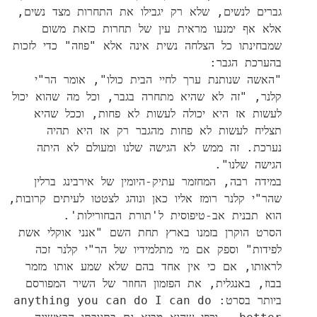
גברים לנשים, שלא רק יגבילו את התחרות מצד נשים,
אלא אף ימנעו מראית עין של תחרות כזאת משום
שמבחינתו כל הצלחה נשית אינה אלא "פוזה" כדי לזכות
בהערכת הגבר:
"האשה שנותנת ערך לחיי הבית כולו", אומר הר"י
קלנר, "זה לא שהיא מתחרה בגבר, וכל מה שהוא יכול
לעשות אז היא יכולה לעשות לא פחות, וככל שהיא
תצליח לעשות לא פחות מהגבר רק אז היא תהיה
נערכת. זה ממש לא הגישה שלנו ומעולם לא היתה
הגישה שלנו".
במידה רבה, המחזמר עתיק-היומין של אירבינג ברלין
שהר"י קלנר רומז אליו כאן ונוהג לצטטו לעיתים קרובות,
הוא תבנית אב-טיפוסית ל'תורת הבחורילות'.
הסרט הוקרן בזמנו בארץ תחת השם "אנני אוקלי אשת
לפידות" וספק אם מי מתלמידיו של הר"י קלנר זכה
לראותו, אם כי אין אחד בהם שלא שמע אותו מזמר
בבוז, באנגלית, את הפזמון החוזר של השיר המפורסם
ביותר בסרט: anything you can do I can do