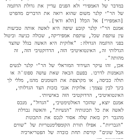
במדבר של האמפירי ולא הפנים עדיין את גדולת הדוֹגמה
של הר"י קלנר משום שהוא רואה את הדברים מהפרט
[האמפירי] אל הכלל [הלא ודאי].
אמנם הר"י קלנר קובע שיפה היא לאשה אותה טביעות
עין עוקפת שכל, עוקפת אמפיריקה, שכולה כניעה וביטול
בפני הדוֹגמה הגדולה: "אלוקית היא האשה בגלל שהצד
הגדלותי זה, האינטואיטיבי הזה, הדדוקטיבי הזה, זה
מהותה".
אכן, זהו עיקר העידוד המוראלי של הר"י קלנר לנשים
הנאמנות לדרכו. בפעם הבאה שאת עושה ספונז'ה או
תולה כביסה, או מקרצפת את השומנים מהגז, מללי לך
בינך לבין עצמך: אלוקית אנכי בזכות הצד הגדלותי,
האינטואיטיבי, הדדוקטיבי הזה באישיותי.
אמנם יוצא, שהזכר האולטימטיבי, "הגדול", מנכס
לאשה את כל תכונותיה "הנשיות", והאשה נבדלת
מהגבר רק בזאת שלה אסור לנכס את התכונות
"הגבריות". אפילו תורת הקומפלימנטריות של "שווים
אבל שונים" קורסת תחת כובדה של הפטריארכיה