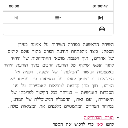
00:00
01:00:47
pisode
Show Episodes List
Next Episode
Show Podcast Information
השיחה הראשונה בסדרת השיחות על אמונה בעידן
הספק: כיצד מתפתחת תודעת הפרט בתוך עולם קיומם
של אחרים, תוך הפנמת מושאי ההתייחסות של היחיד
לתוך הנפש ושיקוף של תודעת הרבים בתוך תודעת היחיד
באמצעות הגישור "הטלפתי" של השפה. הפניה אל
המציאות כקריטריון לאמת על המציאות עם עלייתו של
המדע, תוך מתן קדימות למציאות האמפירית על פני
הסברות האנושיות – במיוחד בכל הקשור לפריכתן של
תיאוריות, ועם זאת, ההסמלה המשוכללת של המדע,
במיוחד הצדדים המתמטיים מלפפים את המציאות כולה.
תורת הבחורילות
לחצו
כאן
כדי לרכוש את הספר