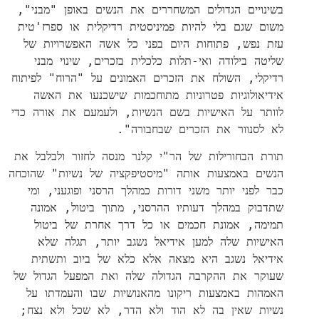
בשינויים הגדולים המשחררים את הנשים באופן "מבני",
משום שגם בלי להיות פמיניסטית רדיקלית או ספרז'טית
עזת נפש, פתוחות היום בפני כל אשה האפשרויות של
שליטה בילודה ואי-תלות כלכלית בזכרים, שינוי מבני
רדיקלי, השולח את הזכרים האמונים על "הרוח" לפיתוח
אידיאולוגיות פטרוניות מתוחכמות שישכנעו את האשה
לוותר על האישיות בשם הנשיות, ולעמעם את אורה כדי
לא לסנוור את הזכרים שבחבורה".
תורת הבחורילות של הר"י קלנר מנסה לחזור ולבלבל את
הנשים באמצעות אותה "מיסטיפקציה של נשיות" שהוכחה
כבר לפני יותר משני דורות כמהלך הרסני ופוגעני, ומי
שתדבוק במהלך דעותיו ההרסני, מתוך ביטול, אמונה
תמימה, אמונת חכמים או כל דרך אחרת של ביטול
האישיות שלה למען אידיאל נשגב יותר, תגלה שלא
אידיאל נשגב היא מצאה אלא כלא של ביוב ותשתית
שעוקר את ההקרבה הגדולה שלה ואת המפעל הגדול של
האמהות באמצעות ריקונו מהאנושיות שבו והעמדתו על
נשיות שאין בה לא הוד ולא הדר, לא שכל ולא נצח;