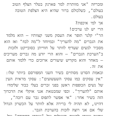
ומכריזה "אני מוותרת למר פארנק בטלר הצלף הטוב
בעולם", כשלכולם ברור שהיא היא הצלפת הטובה
בעולם.
אך למי איכפת?
הרי יש לנו ערכים!
הר"י קלנר תופר את העסק משני קצוותיו – הוא מלמד
את הגברים "מה להעריך" ובמיוחד ל"מה לבוז" ואז הוא
מסביר לנשים שעדיף לוותר על חווייתן כסובייקט ולזכות
ב"הערכת הגברים" – והוא הרי יודע מה גברים מעריכים
– מאחר והוא מקדיש שיעורים ארוכים כדי ללמד אותם
את זה.
ובאמת הסרט מסתיים בשיר השני המפורסם ביותר שלו:
"אין עסקים כמו עסקי השעשועים": עסקי מראית העין
של נשים הכופפות ראשן בפני זכרים בעלי כבוד שלימדו
אותם "להעריך". וכפי שמבטאת אנני אוקלי את הדכדוך
הזה בשיר אחר: "אי אפשר לתפוס גבר עם רובה",
דהיינו, לא תהיה לי ברירה אלא לוותר על הכשרון הגדול
שלי אם אני רוצה לזכות בהערכת הגבר.