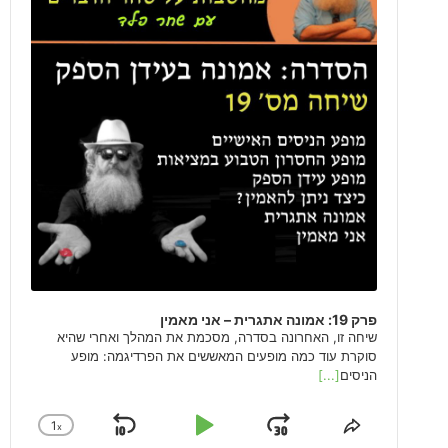
פרק 19: אמונה אתגרית – אני מאמין
שיחה זו, האחרונה בסדרה, מסכמת את המהלך ואחרי שהיא
סוקרת עוד כמה מופעים המאששים את הפרדיגמה: מופע
הניסים
[...]
1
x
 Backward
Play Pause
Jump Forward
k Rate
Share This Episode