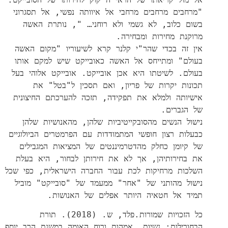
"מרחבים מרחבים מרחבי אל איוותה נפשי, אל תסגרוני
בשום כלוב, לא גשמי ולא רוחני… ", נותרת האשה
מרוקנת מחירות ומבחירה.
אין זה בכדי שהר"י קלנר קרא לשיעוריו "מקום האשה
בעולם" ומתייחס אל האשה כאובייקט שיש למקם אותו
בעולם. לשיטתו היא אכן אובייקט. אובייקט אלוהי בעל
תכונות יקרות של פריון, ואם תסכין ל"בטל" את
אישיותה ולמלא את תפקידה, תזכה להערכתם החיצונית
של הגברים.
נישול הנשים מהסובקייטיביות שלהן, מהאנושיות שלהן
כבעלות רצון חופשי המתמודדות עם הפרמטרים הביולוגיים
של קיומן כחלק מהדטרמיננטים של המציאות המגבילים
את בחירותיהן, אך לא את חירותן לבחור, היא בעלת
השלכות מרחיקות לכת עבור החברה הישראלית, כפי שכל
נישול מהותני של "אחר" ממעמד של "סובייקט" מוביל
תמיד אל חטאיה היותר אפלים של האנושות.
כל הזכויות שמורות.פלד, ש. (2018). תורת
הבחורילות: נשיות, אמהות ורוח האומה במשנת הרב יוסף