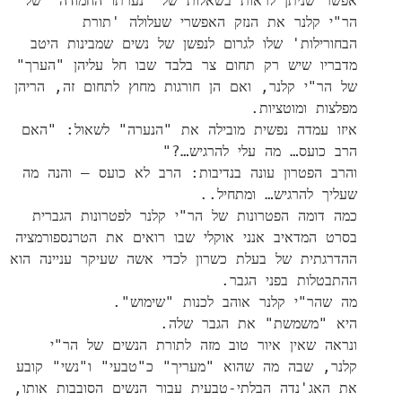
אפשר שניתן לראות בשאלות של "נערתו החמודה" של
הר"י קלנר את הנזק האפשרי שעלולה 'תורת
הבחורילות' שלו לגרום לנפשן של נשים שמבינות היטב
מדבריו שיש רק תחום צר בלבד שבו חל עליהן "הערך"
של הר"י קלנר, ואם הן חורגות מחוץ לתחום זה, הריהן
מפלצות ומוטציות.
איזו עמדה נפשית מובילה את "הנערה" לשאול: "האם
הרב כועס… מה עלי להרגיש…?"
והרב הפטרון עונה בנדיבות: הרב לא כועס – והנה מה
שעליך להרגיש… ומתחיל..
כמה דומה הפטרונות של הר"י קלנר לפטרונות הגברית
בסרט המדאיב אנני אוקלי שבו רואים את הטרנספורמציה
ההדרגתית של בעלת כשרון לכדי אשה שעיקר עניינה הוא
ההתבטלות בפני הגבר.
מה שהר"י קלנר אוהב לכנות "שימוש".
היא "משמשת" את הגבר שלה.
ונראה שאין איור טוב מזה לתורת הנשים של הר"י
קלנר, שבה מה שהוא "מעריך" כ"טבעי" ו"נשי" קובע
את האג'נדה הבלתי-טבעית עבור הנשים הסובבות אותו,