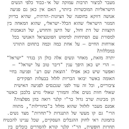
מעבר לביצור תרבות עמוקה של אי-כבוד כלפי הנשים
הישראליות המוכשרות ביותר, האם אין כאן גם פגיעה
אנושה דווקא בחוסנה של הציונות-הדתית, שהיא בדיוק
המגזר הישראלי שהוא הכלל-ישראלי, שהוא המאחה בין
הקצוות של דת וחול, של הישן והחדש, של הנאמנות
למסורת עם הפתיחות למימוש הפוטנציאל האנושי בכל
אורחות החיים – על אחת כמה וכמה בתחום התורני
במכללות?
יתרה מזאת, מאחר ונשים אלה כולן הן בגדר "ישראל"
– הרי יש כאן היפך ענין "דיבר טוב על ישראל" –
ואפשר שיש כאן אפילו 'הוצאת שם רע' ופגיעה בחיי
האומה באשר יבואו הבריות לזלזל בבעלות תפקידים
ציבוריים, וכל זה עוד לפני שנכנסים לפגיעה האישית
שאולי חוות נשים אלה והמורך שאולי נזרע בלבבן כאשר
הן מבינות שרב גדול כר"י קלנר רואה בהן מפלצות?
אמנם מעבר לזלזול שהוא מזלזל ב"בחורילות", מתווה
הרי" גם קו מעשי של התנגדות ל"תחרות" מצד נשים.
בתמונת ראי לחוק ההגבלים העסקיים, שכל עניינו להבטיח
תחרות חופשית, הר"י קלנר קורא להסדרים כובלים בין