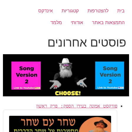
לג
תוכן
בית
להצטרפות
קטגוריות
אינדקס
התמצאות באתר
אודותי
מלמד
פוסטים אחרונים
פודקסט אמונה בעידן הספק: פרק ראשון
Audio
Player