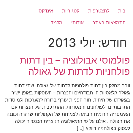
לג
תוכן
בית
להצטרפות
קטגוריות
אינדקס
התמצאות באתר
אודותי
מלמד
חודש:
יולי 2013
פולמוסי אבולוציה – בין דתות
פולחניות לדתות של גאולה
וובר מחלק בין דתות פולחניות לדתות של גאולה. שתי דתות
גאולה קלאסיות הן הבודהיזם והנצרות – העוסקות באופן ישיר
בגאולתו של היחיד, תוך הפניית עורף ברורה למערכות ולמוסדות
התרבותיים ולפולחנים והמסורות. ההתרכבות של הנצרות עם
האימפריה הרומית הביאה לצמיחת של הקתוליות שחזרה וכוננה
את הפולחן. אולם על פי התיאולוגיה הנוצרית הכנסייה יכולה
לעסוק בפולחניה דווקא […]