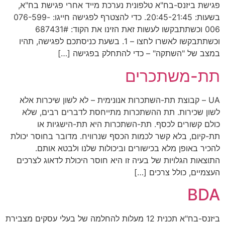
פגישת ביזנס-בח"א טלפונית נערכת מייד אחרי פגישת בח"א,
בשעות: 20:45-21:45. כדי להצטרף לפגישה חייגו: 076-599-
006 וכשתתבקשו לעשות זאת הזינו את הקוד: 687431#
וכשתתבקשו לאשרו לחצו – 1. בשעת כניסתכם לפגישה, תהיו
במצב של "השתקה" – כדי להתחלק בפגישה […]
תת-משתכרים
UA – קבוצת תת-השתכרות אנונימית – לא לשון שיכרות אלא
לשון שכירות. תת ההשתכרות מתייחסת לדברים רבים, שלא
כולם קשורים לכסף. תת-השתכרות היא תת-הישגיות או
תת-קיום, בלא קשר לכמות הכסף שנרוויח. מדובר בחוסר יכולת
להכיר באופן מלא בכישורים וביכולות שלנו ולבטא אותם.
התוצאות הגלויות של בעיה זו היא חוסר היכולת לדאוג לצרכים
העצמיים, כולל צרכים […]
BDA
ביזנס-בח"א תכנית 12 מעלות להחלמה של בעלי עסקים מצבירת