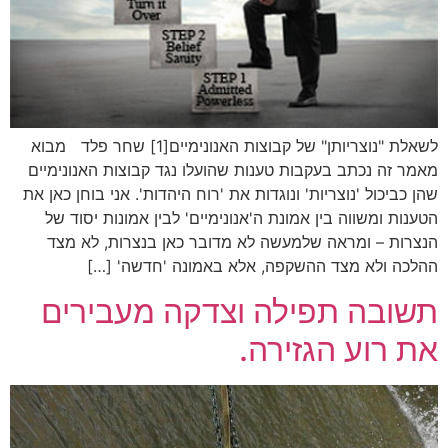
לשאלת "נוצריותן" של קבוצות האנונימיים[1] שחר פלד מבוא
מאמר זה נכתב בעקבות טענות שהועלו נגד קבוצות האנונימיים
שהן כביכול 'נוצריות' ונוגדות את 'רוח היהדות'. אני בוחן כאן את
הטענות ומשווה בין אמונת ה'אנונימיים' לבין אמונות יסוד של
הנצרות – ומראה שלמעשה לא מדובר כאן בנצרות, לא מצד
ההלכה ולא מצד ההשקפה, אלא באמונה 'חדשה' […]
תשובה תפילה וצדקה מעבירים
את רוע הגזירה.