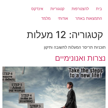
לג
תוכן
בית
להצטרפות
קטגוריות
אינדקס
התמצאות באתר
אודותי
מלמד
קטגוריה:
12 מעלות
תוכניות תריסר המעלות לתשובה ותיקון
נצרות ואנונימיים