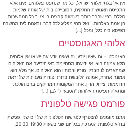
אין אל בלתי אלוהי ישראל, וכל מה שנתפס כאלוהים, אינו אלא
התפיסה האנושית החלקית, הסובייקטיבית של אותה שלמות
כוללת. כפי שהרב כותב בשמונה קבצים ב, צג: " כל המחשבות
הן אמת באלהות… ואל תהי מפליג לכל דבר. ובאמת לית מחשבה
תפיסא ביה כלל, ומכל […]
אלוהי האגנוסטיים
האגנוסטי – זה שאינו יודע, זה שאינו יודע אם יש או אין אלוהים,
מלא אמונה הוא. אי ידיעתו מסתיימת באי הידיעה אם האלוהים
שמתארים לו חבריו, מוריו ורבותיו הוא האלוהים. אך מלא הוא
אמונה אחרת, אמונה הלובשת בדורנו צורות מעניינות של יראת
הרוממות וצידוק הדין. אחד המקומות המרתקים בהם הולכת
ומתגלה תפיסת האלוהות "הטבעית" לבן […]
פורמט פגישה טלפונית
אתם מוזמנים להצטרף לפגישות הטלפוניות של יום שני: פגישת
בח"א טלפונית הנערכת בכל יום שני בשעות 20:30-19:30.