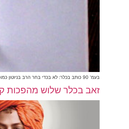
בעמ' 90 כותב בכלר: לא בכדי בחר הרב בניוטון כמופת להכללה. והנה מופיעה גם הוודאות מתוך ההכללה:
זאב בכלר שלוש מהפכות קו