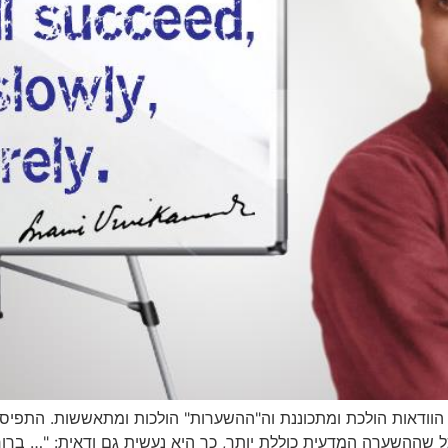
הוודאות הולכת ומתכוננת וה"ההשערות" הולכות ומתאששות. התפיסו
ככל שההשערה המדעית כוללת יותר, כך היא נעשית גם ודאית: "… בר