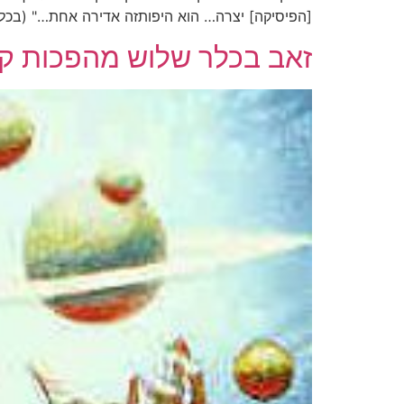
[הפיסיקה] יצרה… הוא היפותזה אדירה אחת…" (בכלר, עמ' 89). הנ
זאב בכלר שלוש מהפכות קופ