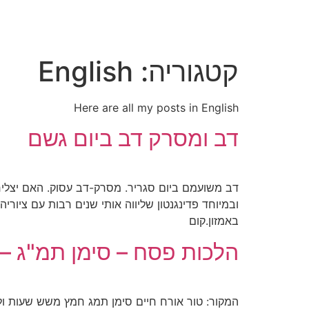
לג
תוכן
קטגוריה:
English
Here are all my posts in English
דב ומסרק דב ביום גשם
דב משועמם ביום סגריר. מסרק-דב עסוק. האם יצליח
ובמיוחד פדינגנטון שליווה אותי שנים רבות עם ציור
באמזון.קום
הלכות פסח – סימן תמ"ג – English Version
המקור: טור אורח חיים סימן תמג חמץ משש שעות ולמ