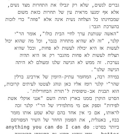
גברים לנשים, שלא רק יגבילו את התחרות מצד נשים,
אלא אף ימנעו מראית עין של תחרות כזאת משום
שמבחינתו כל הצלחה נשית אינה אלא "פוזה" כדי לזכות
בהערכת הגבר:
"האשה שנותנת ערך לחיי הבית כולו", אומר הר"י
קלנר, "זה לא שהיא מתחרה בגבר, וכל מה שהוא יכול
לעשות אז היא יכולה לעשות לא פחות, וככל שהיא
תצליח לעשות לא פחות מהגבר רק אז היא תהיה
נערכת. זה ממש לא הגישה שלנו ומעולם לא היתה
הגישה שלנו".
במידה רבה, המחזמר עתיק-היומין של אירבינג ברלין
שהר"י קלנר רומז אליו כאן ונוהג לצטטו לעיתים קרובות,
הוא תבנית אב-טיפוסית ל'תורת הבחורילות'.
הסרט הוקרן בזמנו בארץ תחת השם "אנני אוקלי אשת
לפידות" וספק אם מי מתלמידיו של הר"י קלנר זכה
לראותו, אם כי אין אחד בהם שלא שמע אותו מזמר
בבוז, באנגלית, את הפזמון החוזר של השיר המפורסם
ביותר בסרט: anything you can do I can do