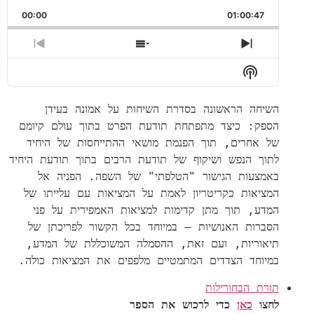
00:00
01:00:47
pisode
Show Episodes List
Next Episode
Show Podcast Information
השיחה הראשונה בסדרת השיחות על אמונה בעידן
הספק: כיצד מתפתחת תודעת הפרט בתוך עולם קיומם
של אחרים, תוך הפנמת מושאי ההתייחסות של היחיד
לתוך הנפש ושיקוף של תודעת הרבים בתוך תודעת היחיד
באמצעות הגישור "הטלפתי" של השפה. הפניה אל
המציאות כקריטריון לאמת על המציאות עם עלייתו של
המדע, תוך מתן קדימות למציאות האמפירית על פני
הסברות האנושיות – במיוחד בכל הקשור לפריכתן של
תיאוריות, ועם זאת, ההסמלה המשוכללת של המדע,
במיוחד הצדדים המתמטיים מלפפים את המציאות כולה.
תורת הבחורילות
לחצו
כאן
כדי לרכוש את הספר