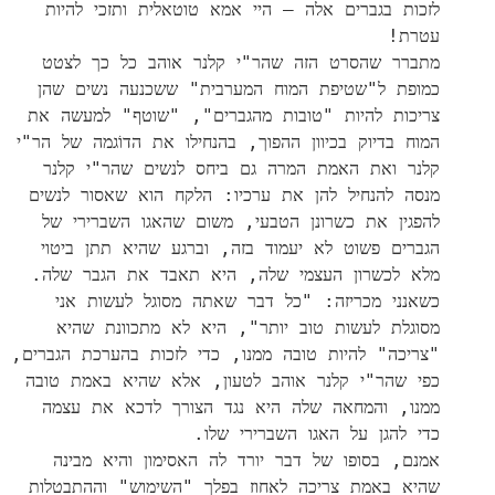
לזכות בגברים אלה – היי אמא טוטאלית ותזכי להיות
עטרת!
מתברר שהסרט הזה שהר"י קלנר אוהב כל כך לצטט
כמופת ל"שטיפת המוח המערבית" ששכנעה נשים שהן
צריכות להיות "טובות מהגברים", "שוטף" למעשה את
המוח בדיוק בכיוון ההפוך, בהנחילו את הדוֹגמה של הר"י
קלנר ואת האמת המרה גם ביחס לנשים שהר"י קלנר
מנסה להנחיל להן את ערכיו: הלקח הוא שאסור לנשים
להפגין את כשרונן הטבעי, משום שהאגו השברירי של
הגברים פשוט לא יעמוד בזה, וברגע שהיא תתן ביטוי
מלא לכשרון העצמי שלה, היא תאבד את הגבר שלה.
כשאנני מכריזה: "כל דבר שאתה מסוגל לעשות אני
מסוגלת לעשות טוב יותר", היא לא מתכוונת שהיא
"צריכה" להיות טובה ממנו, כדי לזכות בהערכת הגברים,
כפי שהר"י קלנר אוהב לטעון, אלא שהיא באמת טובה
ממנו, והמחאה שלה היא נגד הצורך לדכא את עצמה
כדי להגן על האגו השברירי שלו.
אמנם, בסופו של דבר יורד לה האסימון והיא מבינה
שהיא באמת צריכה לאחוז בפלך "השימוש" וההתבטלות