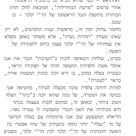
better – וכפי שהוא מביא גם בתגובתו הראשונה
אחרי פרסום "פרשת הבוחרילות", המובאת להלן תחת
הכותרת מתקפת הנגד הראשונה של הר"י קלנר – כו
שבט.
מחזמר עתיק יומין זה, מראשית שנות החמישים, לא רק
שאינו מעודד "תחרות נשית", אלא משחזר באופן מופלא
את עמדותיו של הר"י קלנר עצמו ביחס לתפקידה של
האשה.
בסרט, שולחת השאיפה לזכות ב"הערכת" הגבר את אנני
אוקלי אשת הלפידות החצופה חזרה אל תפקידה הראוי,
כעטרת בעלה כמובן, בו היא זוכה בזכות המעטת אורה,
כראוי "לעטרת".
למרות היותה צלפית טובה מבעלה לעתיד, מחטיאה אנני
בכוונה את המטרה, על מנת שהוא יזכה ב"כתר" הצלף
הטוב ביותר, ובאופן זה, במקום לזכות בעצמה בכתר
היא מכתירה את האגו הגברי ומשמשת לו עטרה נאה.
הדיאלוג המשעשע שבו אנני מתווכחת עם בעלה המיועד
על מי "נעלה" יותר נדמה כתעתיק של שיח אפשרי בין
האשה הדמיונית של הר"י קלנר לבין הר"י קלנר, ומצביע