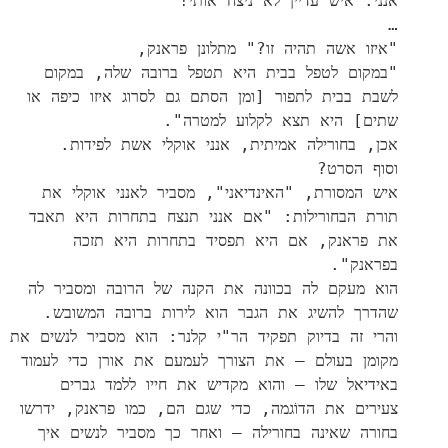
אנני:"איש עדיין לא ניצח אותי!"
…
"איזו אשה תהיה זו?" מתלונן פראנק,
"במקום לטפל בבית היא תטפל ברובה שלה, במקום
לשבת בבית לתפור [ומן הסתם גם לסרוג איזו כיפה או
שתים] היא תצא לקלוע למטרה".
אכן, בחורילה אמיתית, אנני אוקלי אשת לפידות.
וסוף הסרט?
איש המסורת, "האינדיאני", מסביר לאנני אוקלי את
תורת הבחורילות: "אם אנני תנצח בתחרות היא תאבד
את פראנק, אם היא תפסיד בתחרות היא תזכה
בפראנק".
הוא מעקם לה בכוונה את הקנה של הרובה ומסביר לה
שהדרך להשיג את הגבר הוא לירות ברובה המשובש.
והרי זה בדיוק תפקיד הר"י קלנר: הוא מסביר לנשים את
מקומן בעולם – את הצורך לעמעם את אורן כדי לעמוד
באידיאל שלו – והוא מקדיש את חייו ללמד גברים
צעירים את הדוֹגמה, כדי שגם הם, כמו פראנק, ידרשו
בחורה שאינה בחורילה – ואחר כך מסביר לנשים איך