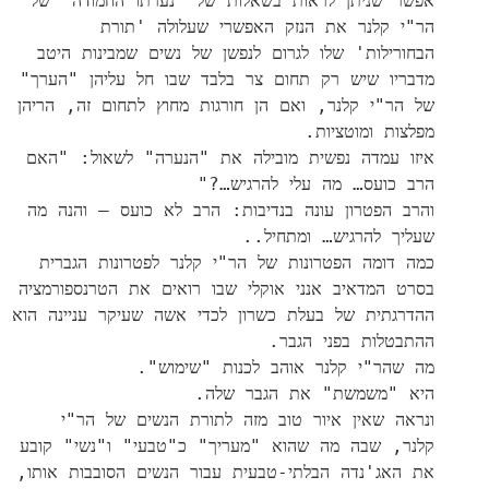
אפשר שניתן לראות בשאלות של "נערתו החמודה" של
הר"י קלנר את הנזק האפשרי שעלולה 'תורת
הבחורילות' שלו לגרום לנפשן של נשים שמבינות היטב
מדבריו שיש רק תחום צר בלבד שבו חל עליהן "הערך"
של הר"י קלנר, ואם הן חורגות מחוץ לתחום זה, הריהן
מפלצות ומוטציות.
איזו עמדה נפשית מובילה את "הנערה" לשאול: "האם
הרב כועס… מה עלי להרגיש…?"
והרב הפטרון עונה בנדיבות: הרב לא כועס – והנה מה
שעליך להרגיש… ומתחיל..
כמה דומה הפטרונות של הר"י קלנר לפטרונות הגברית
בסרט המדאיב אנני אוקלי שבו רואים את הטרנספורמציה
ההדרגתית של בעלת כשרון לכדי אשה שעיקר עניינה הוא
ההתבטלות בפני הגבר.
מה שהר"י קלנר אוהב לכנות "שימוש".
היא "משמשת" את הגבר שלה.
ונראה שאין איור טוב מזה לתורת הנשים של הר"י
קלנר, שבה מה שהוא "מעריך" כ"טבעי" ו"נשי" קובע
את האג'נדה הבלתי-טבעית עבור הנשים הסובבות אותו,