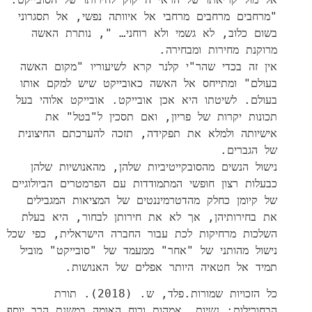
"מרחבים מרחבים מרחבי אל איוותה נפשי, אל תסגרוני
בשום כלוב, לא גשמי ולא רוחני… ", נותרת האשה
מרוקנת מחירות ומבחירה.
אין זה בכדי שהר"י קלנר קרא לשיעוריו "מקום האשה
בעולם" ומתייחס אל האשה כאובייקט שיש למקם אותו
בעולם. לשיטתו היא אכן אובייקט. אובייקט אלוהי בעל
תכונות יקרות של פריון, ואם תסכין ל"בטל" את
אישיותה ולמלא את תפקידה, תזכה להערכתם החיצונית
של הגברים.
נישול הנשים מהסובקייטיביות שלהן, מהאנושיות שלהן
כבעלות רצון חופשי המתמודדות עם הפרמטרים הביולוגיים
של קיומן כחלק מהדטרמיננטים של המציאות המגבילים
את בחירותיהן, אך לא את חירותן לבחור, היא בעלת
השלכות מרחיקות לכת עבור החברה הישראלית, כפי שכל
נישול מהותני של "אחר" ממעמד של "סובייקט" מוביל
תמיד אל חטאיה היותר אפלים של האנושות.
כל הזכויות שמורות.פלד, ש. (2018). תורת
הבחורילות: נשיות, אמהות ורוח האומה במשנת הרב יוסף