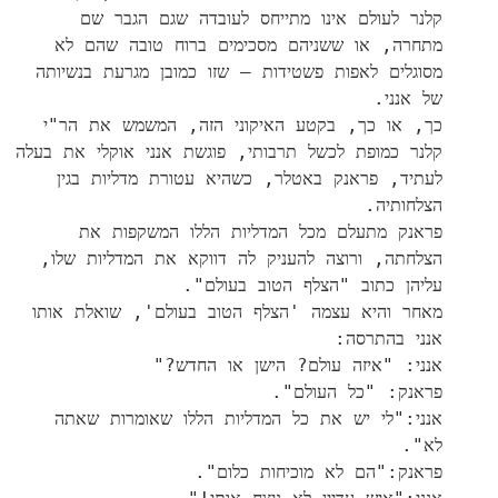
קלנר לעולם אינו מתייחס לעובדה שגם הגבר שם
מתחרה, או ששניהם מסכימים ברוח טובה שהם לא
מסוגלים לאפות פשטידות – שזו כמובן מגרעת בנשיותה
של אנני.
כך, או כך, בקטע האיקוני הזה, המשמש את הר"י
קלנר כמופת לכשל תרבותי, פוגשת אנני אוקלי את בעלה
לעתיד, פראנק באטלר, כשהיא עטורת מדליות בגין
הצלחותיה.
פראנק מתעלם מכל המדליות הללו המשקפות את
הצלחתה, ורוצה להעניק לה דווקא את המדליות שלו,
עליהן כתוב "הצלף הטוב בעולם".
מאחר והיא עצמה 'הצלף הטוב בעולם', שואלת אותו
אנני בהתרסה:
אנני: "איזה עולם? הישן או החדש?"
פראנק: "כל העולם".
אנני:"לי יש את כל המדליות הללו שאומרות שאתה
לא".
פראנק:"הם לא מוכיחות כלום".