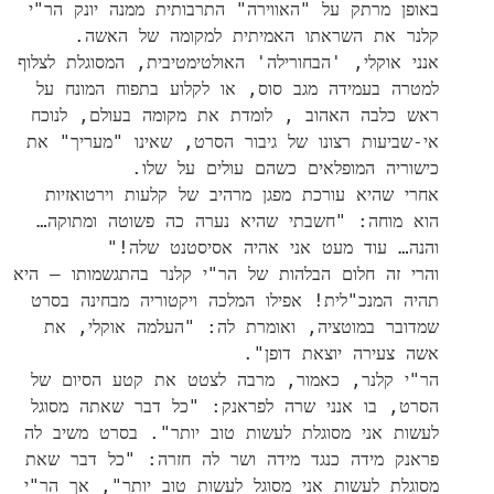
באופן מרתק על "האווירה" התרבותית ממנה יונק הר"י
קלנר את השראתו האמיתית למקומה של האשה.
אנני אוקלי, 'הבחורילה' האולטימטיבית, המסוגלת לצלוף
למטרה בעמידה מגב סוס, או לקלוע בתפוח המונח על
ראש כלבה האהוב , לומדת את מקומה בעולם, לנוכח
אי-שביעות רצונו של גיבור הסרט, שאינו "מעריך" את
כישוריה המופלאים כשהם עולים על שלו.
אחרי שהיא עורכת מפגן מרהיב של קלעות וירטואזיות
הוא מוחה: "חשבתי שהיא נערה כה פשוטה ומתוקה…
והנה… עוד מעט אני אהיה אסיסטנט שלה!"
והרי זה חלום הבלהות של הר"י קלנר בהתגשמותו – היא
תהיה המנכ"לית! אפילו המלכה ויקטוריה מבחינה בסרט
שמדובר במוטציה, ואומרת לה: "העלמה אוקלי, את
אשה צעירה יוצאת דופן".
הר"י קלנר, כאמור, מרבה לצטט את קטע הסיום של
הסרט, בו אנני שרה לפראנק: "כל דבר שאתה מסוגל
לעשות אני מסוגלת לעשות טוב יותר". בסרט משיב לה
פראנק מידה כנגד מידה ושר לה חזרה: "כל דבר שאת
מסוגלת לעשות אני מסוגל לעשות טוב יותר", אך הר"י