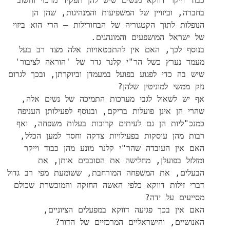
כבוד וייקר דווקא מנשים שיש להן תפקיד מרכזי וחשוב
בחברה, וביזויין של המשפיעות והמנהיגות, שהן הן
הנופלות לתוך הקטגוריה של הבחורילות – הרי הוא ביזוי
של ישראל המושפעים והמונהגים.
בנוסף לכך, האם אין להתבטאויות אלה מצד רב בעל
מעמד נערץ כשל הר"י קלנר גדר של 'הוראה לציבור'
שיש בה כדי לפגוע בפועל במעמדן וביוקרתן, ובכך לגרום
נזק ממשי למוניטין שלהן?
אף יש לשאול לגבי מערכות התמיכה של נשים אלה,
שהרי הן אינן פועלות בריקם, ובנוסף לפעילותן העניפה
כמנכ"ליות הן גם לעיתים קרובות בעלות משפחה, ואף
רבות מהן עוסקות בפעילויות צדקה וחסד למען הכלל,
האם אין העובדה שהר"י קלנר מונע מהן כבוד וייקר
ומזלזל בפועלן, מחלישה את הסובבים אותן, את
הבעלים, את המשפחה המורחבת, ששומעת מפי רב גדול
דברי זילות דווקא כלפי האשה החזקה והמוכשרת שכולם
מסייעים על ידה?
האם אין בכך פגיעה דווקא במפעלים הציוניים,
האנושיים, והישראליים המרכזיים של הדור?