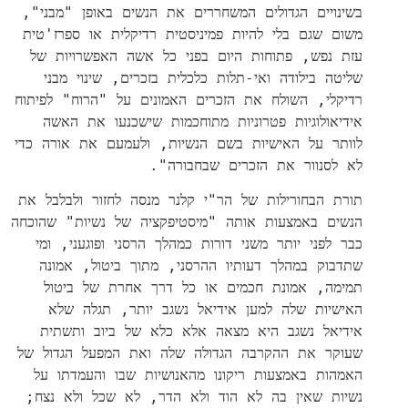
בשינויים הגדולים המשחררים את הנשים באופן "מבני",
משום שגם בלי להיות פמיניסטית רדיקלית או ספרז'טית
עזת נפש, פתוחות היום בפני כל אשה האפשרויות של
שליטה בילודה ואי-תלות כלכלית בזכרים, שינוי מבני
רדיקלי, השולח את הזכרים האמונים על "הרוח" לפיתוח
אידיאולוגיות פטרוניות מתוחכמות שישכנעו את האשה
לוותר על האישיות בשם הנשיות, ולעמעם את אורה כדי
לא לסנוור את הזכרים שבחבורה".
תורת הבחורילות של הר"י קלנר מנסה לחזור ולבלבל את
הנשים באמצעות אותה "מיסטיפקציה של נשיות" שהוכחה
כבר לפני יותר משני דורות כמהלך הרסני ופוגעני, ומי
שתדבוק במהלך דעותיו ההרסני, מתוך ביטול, אמונה
תמימה, אמונת חכמים או כל דרך אחרת של ביטול
האישיות שלה למען אידיאל נשגב יותר, תגלה שלא
אידיאל נשגב היא מצאה אלא כלא של ביוב ותשתית
שעוקר את ההקרבה הגדולה שלה ואת המפעל הגדול של
האמהות באמצעות ריקונו מהאנושיות שבו והעמדתו על
נשיות שאין בה לא הוד ולא הדר, לא שכל ולא נצח;