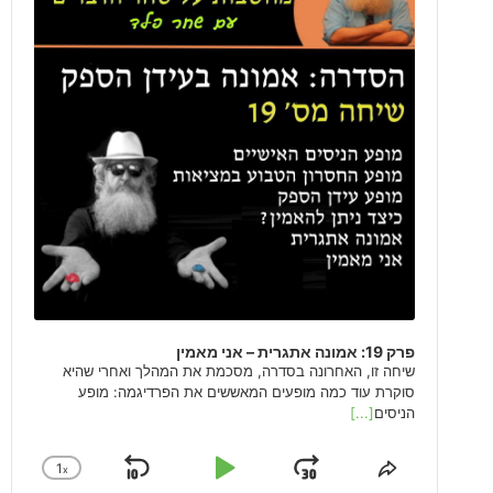
פרק 19: אמונה אתגרית – אני מאמין
שיחה זו, האחרונה בסדרה, מסכמת את המהלך ואחרי שהיא
סוקרת עוד כמה מופעים המאששים את הפרדיגמה: מופע
הניסים
[...]
1
x
 Backward
Play Pause
Jump Forward
k Rate
Share This Episode