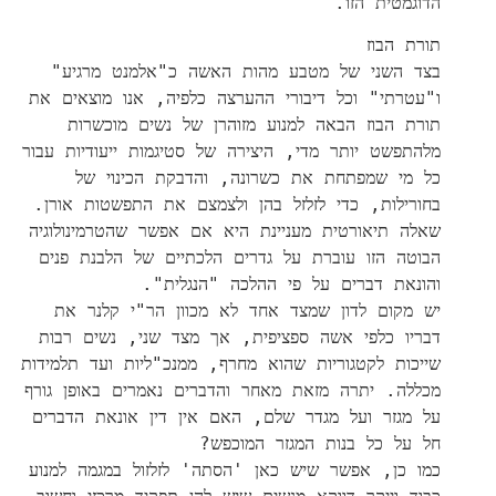
הדוגמטית הזו.
תורת הבוז
בצד השני של מטבע מהות האשה כ"אלמנט מרגיע"
ו"עטרתי" וכל דיבורי ההערצה כלפיה, אנו מוצאים את
תורת הבוז הבאה למנוע מזוהרן של נשים מוכשרות
מלהתפשט יותר מדי, היצירה של סטיגמות ייעודיות עבור
כל מי שמפתחת את כשרונה, והדבקת הכינוי של
בחורילות, כדי לזלזל בהן ולצמצם את התפשטות אורן.
שאלה תיאורטית מעניינת היא אם אפשר שהטרמינולוגיה
הבוטה הזו עוברת על גדרים הלכתיים של הלבנת פנים
והונאת דברים על פי ההלכה "הנגלית".
יש מקום לדון שמצד אחד לא מכוון הר"י קלנר את
דבריו כלפי אשה ספציפית, אך מצד שני, נשים רבות
שייכות לקטגוריות שהוא מחרף, ממנכ"ליות ועד תלמידות
מכללה. יתרה מזאת מאחר והדברים נאמרים באופן גורף
על מגזר ועל מגדר שלם, האם אין דין אונאת הדברים
חל על כל בנות המגזר המוכפש?
כמו כן, אפשר שיש כאן 'הסתה' לזלזול במגמה למנוע