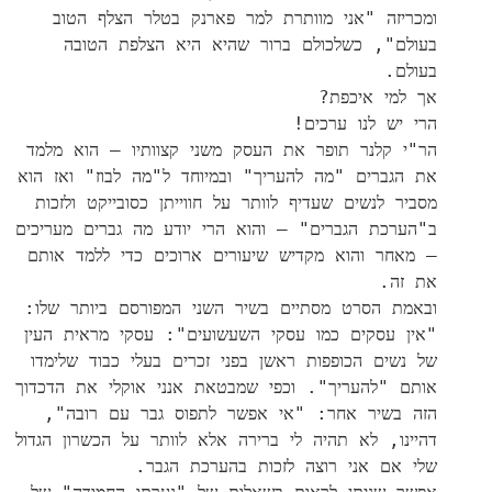
ומכריזה "אני מוותרת למר פארנק בטלר הצלף הטוב
בעולם", כשלכולם ברור שהיא היא הצלפת הטובה
בעולם.
אך למי איכפת?
הרי יש לנו ערכים!
הר"י קלנר תופר את העסק משני קצוותיו – הוא מלמד
את הגברים "מה להעריך" ובמיוחד ל"מה לבוז" ואז הוא
מסביר לנשים שעדיף לוותר על חווייתן כסובייקט ולזכות
ב"הערכת הגברים" – והוא הרי יודע מה גברים מעריכים
– מאחר והוא מקדיש שיעורים ארוכים כדי ללמד אותם
את זה.
ובאמת הסרט מסתיים בשיר השני המפורסם ביותר שלו:
"אין עסקים כמו עסקי השעשועים": עסקי מראית העין
של נשים הכופפות ראשן בפני זכרים בעלי כבוד שלימדו
אותם "להעריך". וכפי שמבטאת אנני אוקלי את הדכדוך
הזה בשיר אחר: "אי אפשר לתפוס גבר עם רובה",
דהיינו, לא תהיה לי ברירה אלא לוותר על הכשרון הגדול
שלי אם אני רוצה לזכות בהערכת הגבר.