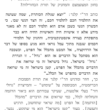
בחזון המצוצמצם והמחניק של תורת הבחורילות?
כותב הר"י קלנר:
"יוצא שגולת הכותרת, שמה שעושה
את התלמיד חכם לתלמיד חכם, זה הצד הנשי שבו. כי
הכשרון הנשי כשבן אדם הוא תלמיד חכם זה לא מאגר
מידע אלא זו אישיות חיה והאישיות החיה היא כבר
מתפקדת בצורה אינסטינקטיבית, וההגיון של תלמידי
חכמים שנבנה מתוך עמל נוראי הוא מגיע בסופו של דבר
אל הדדוקציה, אל המבט מהכלל אל הפרט, וכשככה
הוא מסתכל על הדברים אז הוא 'גדול'. זו הגדרת
'גדול' בישראל. גדול בישראל זה מי שרואה את
הדברים מהכלל אל הפרט, קטן בישראל זה מי שרואה
את הדברים מהפרט אל הכלל…"
כך, חוזר ומדגיש הר"י קלנר את תורת הסמכות
הכריזמטית, המבוססת על "שימוש" – והמייצרת "גדולי
דור" בעלי אלטעות, שעיקר עבודתם הוא ביאור הדוֹגמה
והנחלתה לכלל, כמי שרואים את הדברים "מהכלל
[הדוֹגמה] אל הפרט [מה שראוי שתחשוב, תרגיש
ותעשה], בעוד "קטן בישראל" הוא מי שתקוע, נבעך,