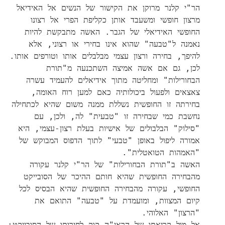
הר"י קלנר מרוקן את הקישור של הנשים אל האידיאל
מרצון חופשי ומשעבד אותן כקליפת הפרי אל רצונו
החופשי האידיאלי של הגבר. האשה מתבקשת להיות
נאמנה ל"טבעה" שהוא אינו בחירי או רצוני, אלא
להיפך, בחירה ורצון עצמי מבלבלים אותו וטורפים אותו.
לכן, גם אם אשה אמיצה השתכנעה מ"תורת
הבחורילות" ומחליטה מתוך אידיאלים להעמיד עשרה
צאצאים ולפעול ביכולותיה כאם למען רוח האומה,
בחירתה זו החופשית נשללת ממנה משום שהיא לכתחילה
נחשבת כמי שבחירה זו "טבעית" לה, ולכן, עם
"סילוק" הבלבולים של אישיות בעלת רצון-עצמי, היא
אמורה ליפול באופן "טבעי" לתוך הדפוס המבוקש של
"האמהות הטואטלית".
האשה ב"תורת הבחורילות" של הר"י קלנר עקורה
מהבחירה החופשית שהיא חותם ההיכר של הסובייקט
החופשי, עקורה מהבחירה החופשית שהיא הבסיס לכל
קיום המצוות, ומועמדת על "טבעה" התואם את
"הרצון" האלוהי.
אל מול קריאתו של הראי"ה קוק לחירותו של הסובייקט: