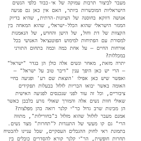
מעבר לביצור תרבות עמוקה של אי-כבוד כלפי הנשים
הישראליות המוכשרות ביותר, האם אין כאן גם פגיעה
אנושה דווקא בחוסנה של הציונות-הדתית, שהיא בדיוק
המגזר הישראלי שהוא הכלל-ישראלי, שהוא המאחה בין
הקצוות של דת וחול, של הישן והחדש, של הנאמנות
למסורת עם הפתיחות למימוש הפוטנציאל האנושי בכל
אורחות החיים – על אחת כמה וכמה בתחום התורני
במכללות?
יתרה מזאת, מאחר ונשים אלה כולן הן בגדר "ישראל"
– הרי יש כאן היפך ענין "דיבר טוב על ישראל" –
ואפשר שיש כאן אפילו 'הוצאת שם רע' ופגיעה בחיי
האומה באשר יבואו הבריות לזלזל בבעלות תפקידים
ציבוריים, וכל זה עוד לפני שנכנסים לפגיעה האישית
שאולי חוות נשים אלה והמורך שאולי נזרע בלבבן כאשר
הן מבינות שרב גדול כר"י קלנר רואה בהן מפלצות?
אמנם מעבר לזלזול שהוא מזלזל ב"בחורילות", מתווה
הרי" גם קו מעשי של התנגדות ל"תחרות" מצד נשים.
בתמונת ראי לחוק ההגבלים העסקיים, שכל עניינו להבטיח
תחרות חופשית, הר"י קלנר קורא להסדרים כובלים בין