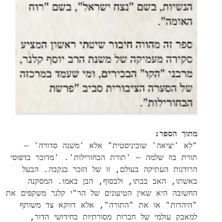
מתוך הספר:
"לא 'יציאה' שוביניסטית" אלא 'משנה סדורה' –
תורת בוז שלמה – 'תורת הבחורילות'. 'מדובר בדפוסי
הרודנות העתיקה בעולם, זו של הזכר בנקבה. הבעל
באשתו, האב בבתו, ולבסוף, הבן באמו. המסקנה
החשובה היא שאין הטיעונים של הר"י קלנר משקפים את
"היהדות" או את "התורה", אלא דווקא צד משותף
למאבק עולמי של חברות מסורתיות בחידושי הדור,