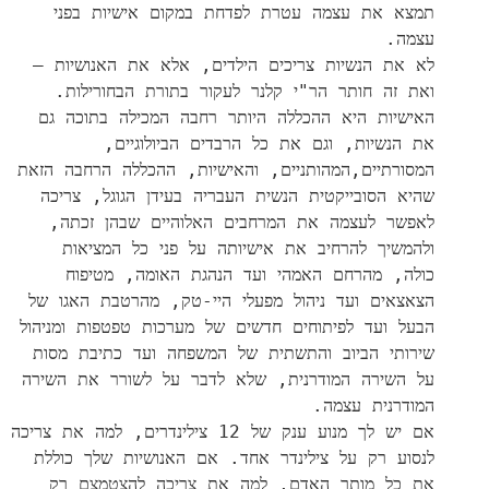
תמצא את עצמה עטרת לפדחת במקום אישיות בפני
עצמה.
לא את הנשיות צריכים הילדים, אלא את האנושיות –
ואת זה חותר הר"י קלנר לעקור בתורת הבחורילות.
האישיות היא ההכללה היותר רחבה המכילה בתוכה גם
את הנשיות, וגם את כל הרבדים הביולוגיים,
המסורתיים,המהותניים, והאישיות, ההכללה הרחבה הזאת
שהיא הסובייקטית הנשית העבריה בעידן הגוגל, צריכה
לאפשר לעצמה את המרחבים האלוהיים שבהן זכתה,
ולהמשיך להרחיב את אישיותה על פני כל המציאות
כולה, מהרחם האמהי ועד הנהגת האומה, מטיפוח
הצאצאים ועד ניהול מפעלי היי-טק, מהרטבת האגו של
הבעל ועד לפיתוחים חדשים של מערכות טפטפות ומניהול
שירותי הביוב והתשתית של המשפחה ועד כתיבת מסות
על השירה המודרנית, שלא לדבר על לשורר את השירה
המודרנית עצמה.
אם יש לך מנוע ענק של 12 צילינדרים, למה את צריכה
לנסוע רק על צילינדר אחד. אם האנושיות שלך כוללת
את כל מותר האדם, למה את צריכה להצטמצם רק