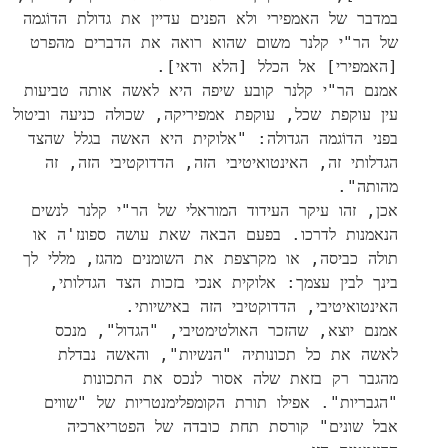
במדבר של האמפירי ולא הפנים עדיין את גדולת הדוֹגמה
של הר"י קלנר משום שהוא רואה את הדברים מהפרט
[האמפירי] אל הכלל [הלא ודאי].
אמנם הר"י קלנר קובע שיפה היא לאשה אותה טביעות
עין עוקפת שכל, עוקפת אמפיריקה, שכולה כניעה וביטול
בפני הדוֹגמה הגדולה: "אלוקית היא האשה בגלל שהצד
הגדלותי זה, האינטואיטיבי הזה, הדדוקטיבי הזה, זה
מהותה".
אכן, זהו עיקר העידוד המוראלי של הר"י קלנר לנשים
הנאמנות לדרכו. בפעם הבאה שאת עושה ספונז'ה או
תולה כביסה, או מקרצפת את השומנים מהגז, מללי לך
בינך לבין עצמך: אלוקית אנכי בזכות הצד הגדלותי,
האינטואיטיבי, הדדוקטיבי הזה באישיותי.
אמנם יוצא, שהזכר האולטימטיבי, "הגדול", מנכס
לאשה את כל תכונותיה "הנשיות", והאשה נבדלת
מהגבר רק בזאת שלה אסור לנכס את התכונות
"הגבריות". אפילו תורת הקומפלימנטריות של "שווים
אבל שונים" קורסת תחת כובדה של הפטריארכיה