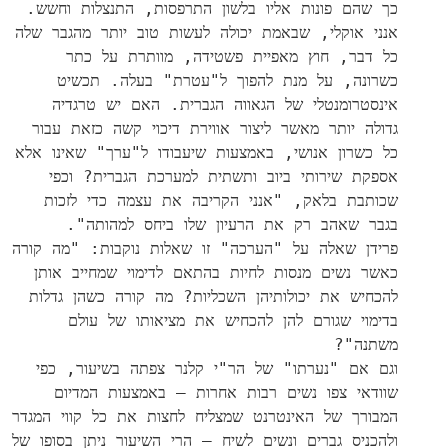
כך שהם פונות אליו בלשון התרפסות, התנצלות וחשש.
אנני אוקלי, שבאמת יכולה לעשות טוב יותר מהגבר שלה
כל דבר, חוץ מאפיית פשטידה, מוותרת על כתר
כשרונה, על מנת להפוך ל"עטרת" בעלה. תכשיט
אינסטרומנטלי של הגאווה הגברית. האם יש טרגדיה
גדולה יותר מאשר ליצור אווירת דיכוי קשה כזאת עבור
כל כשרון אנושי, באמצעות שיעבודו ל"ערך" שאינו אלא
אספקת שירותי ביוב ותשתית למערכת הגברית? וכפי
שכותבת בלאק, "אנני הקריבה את עצמה כדי לזכות
בגבר שאהב רק את הרעיון שלו ביחס למהותה".
פרידן שאלה על "הערכה" זו שאלות נוקבות: "מה קורה
כאשר נשים מנסות לחיות בהתאם לדימוי שמחייב אותן
להכחיש את יכולותיהן השכליות? מה קורה כשהן גדלות
בדימוי שגורם להן להכחיש את מציאותו של עולם
משתנה"?
וגם אם "נערתו" של הר"י קלנר צפתה בשיעור, כפי
שוודאי צפו נשים רבות אחרות – באמצעות המדיום
המבורך של האינטרנט שמצליח לחצות את כל קווי המגדר
ולהכניס גברים ונשים לשיח – הרי השיעור ניתן בסופו של