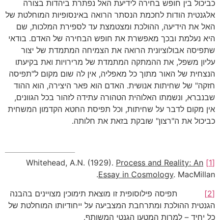
כביכול בין חופש בחירה לידיעת האל נפתרת ביהדות בצורה
אלגנטית הודות לחכמת הנסתר הרואה באינסופיות המוחלטת של
האל את הידיעה, ההולכת ומצטמצת עד לספירת המלכות, שם
היא נעלמת ובכך מאפשרת את חופש הבחירה של האדם. בודאי
שתפיסה אבולוציונית הרואה את הצמיחה המתמדת של יצור
עליון משפל, את ההמתקה המתמדת של מרירויות ואת בקיעתו
הנצחית של האור מתוך כל מאפליה, אין לה שום מקום ל"תפיסה
חזקה" של שחיתות אנושית. האדם הוא פאר היצירה, הוא ההוד
שבנברא, ונשמתו האלוהית הטהורה עתידה לזהור בכל הגוונים,
אין מקום לדבר על שחיתות, וכל תפיסת החטא הקדמון המשחית
כביכול את ה"רצון" שובקת בזאת את חלותה.
Process and Reality: An
Whitehead, A.N. (1929).
[1]
Essay in Cosmology
. MacMillan.
[2]
תפיסה פילוסופית זו מוצאת תימוכין מצויינים בהבנה
הגנטית ההולכת ומתרחבת המצביעה על ייחודיותו המוחלטת של
כל יחיד – למרות המטען הגנטי המשותף.