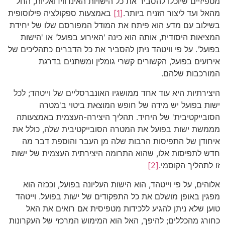
מטפיזיים שיוכלו להסביר את כל הישויות האינדווידואליות, החל
מהאל ועד ליצור הזניח ביותר.
[1]
באמצעות ספקולציה פילוסופית
בשילוב עם מדע הוא פיתח את המודל המפורסם שלו של יחידת
המציאות היסודית, אותה הוא כינה 'האירוע בפועל' או 'הישות
בפועל'. על פי וויטהד ניתן להסביר את כל הדברים כתהליכים של
אירועים בפועל, הקשורים קשרי גומלין ומשתנים בדרגת
המורכבות שלהם.
היצירתיות היא עוד אחד ממושגיו האונברסליים של וייטהד; לכל
ישות בפועל יש מידה של חופש המוצאת ביטוי ב'מטרה
הסובייקטיבית' של היחיד. תהליך היצירה-העצמית באמצעותה
מממשת ישות בפועל את המטרה הסובייקטיבית שלה, כולל את
איחודן של התפיסות הרבות שלה מן העבר והוספת דבר מה
חדש לתפיסות אלו, שהוא התרומה היצירתית העצמית של ישות
זו לתהליך הקוסמי.
[2]
אלוהים, על פי וייטהד, הוא הישות העליונה בפועל, וככזה הוא
מפגין באופן מושלם את כל התפקודים של ישות בפועל. וייטהד
טוען שלא ניתן להגיע ללכידות מטפיסית אם רואים את האל
כחורג מהכללים; להיפך, האל הוא המימוש המרכזי של העקרונות