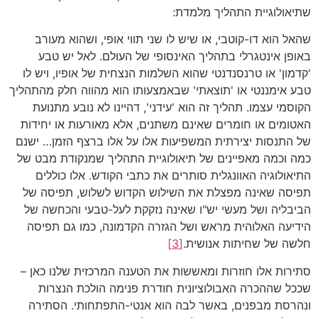
שתיאולוגיית התהליך מלמדת:
שהאל הוא דו-קוטבי, או שיש לו שני תווי אופי, ושהוא מעורב
באופן אינטגרלי בתהליך האינסופי של העולם. לאל יש טבע
'קדמון' או טרנסנדנטי שהוא השלמות הנצחית של אופיו, ויש לו
טבע אימננטי או 'תוצאתי' שבאמצעותו הוא מהווה חלק מהתהליך
הקוסמי עצמו. תהליך זה הוא 'עידני', דהיינו לא נובע מתנועת
האטומים או חומרים שאינם משתנים, אלא מאורעות או יחידות
של התנסות יצירתית המשפיעות אלו על אלו ברצף הזמן… ישנם
כמה וכמה מאפיינים של תיאולוגיית התהליך שמנקודת מבט של
התיאולוגיה האוונגלית סותרים את כתבי הקודש. אלו כוללים
תפיסה שאינה מפצלת את השילוש הקדוש לשלוש, תפיסה של
הביבליה ושל מעשי יש"ו שאינה נזקקת לעל-טבעי והכחשה של
הידיעה האלוהית מראש ושל הגזרה הקדמונה, כמו גם תפיסה
חלשה של שחיתות אנושית.
[3]
סתירות אלו חוזרות ומאששות את הטענה המרכזית שלנו כאן –
שככל שההכרה האבולוציונית חודרת פנימה הולכת הנצרות
ונהרסת מבפנים, באשר לבה הוא אנטי-התפתחותי. הסתירה