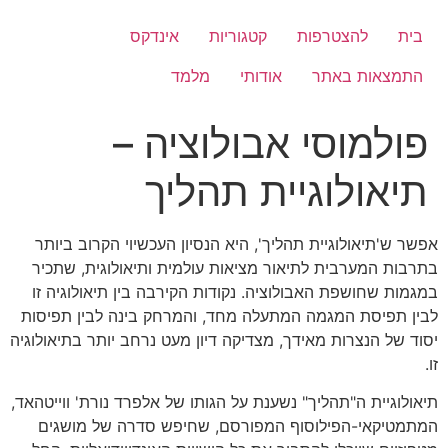
לג
תוכן
בית
להצטרפות
קטגוריות
אינדקס
התמצאות באתר
אודותי
מלמד
פולמוסי אבולוציה –
תיאולוגיית תהליך
אפשר ש'תיאולוגיית תהליך', היא הנסיון העכשיוי הקרוב ביותר
בתרבות המערבית לתיאור מציאות עולמית ותיאולוגית, שתכיר
במגמות שחושפת האבולוציה. נקודות הקירבה בין תיאולוגיה זו
לבין תפיסת המגמה המתעלה מחד, והמרחק בינה לבין תפיסות
יסוד של הנצרות מאידך, מצדיקה דיון מעט נרחב יותר בתיאולוגיה
זו.
תיאולוגיית ה"תהליך" נשענת על הגותו של אלפרד נורת' ווייטהאד,
המתמטיקאי-הפילוסוף המפורסם, שחיפש סדרה של מושגים