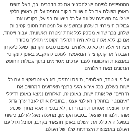
המטפיזיים לפיהם יש להסביר את כל הדברים. כך, האל תופס
באופן מושלם את כל הישויות ביקום ונתפס על ידן באופן חלקי.
יש לו גם השפעה עליונה על כל הישויות בפועל, בקובעו את
גבולות היצירתיות שלהן ובהשפיעו על המטרות הסובייקטיביות
שלהן, בכך שהוא מספק לכל אחת 'מטרה ראשונית'. עבור וייטהד,
אם כן, ללא אלוהים לא היה התהליך הקוסמי תהליך מסודר
ויצירתי אלא רק כאוס. אלוהים, מעצם טבעו הקדמון, פועל כ'עקרון
הגבלה' או 'קונקרציה' המאפשר לעולם להתקבע באופן קונקרטי
באמצעות התכוונות לעבר ערכים מסויימים בתוך גבולות החופש
הנתונים מאת האלוהים.
על פי וייטהד, האלוהים, תופס ונתפס, בא באינטראקציה עם כל
ישות בעולם, בכל אירוע רגעי ברצף האירועים המהווים את
ה"חיים" של אותה ישות. באופן זה, האלוהים נמצא באופן רדיקלי
"אימננטי" בתהליך העולמי עצמו, בהובילו אותו לעבר ערך גדול
יותר ועוצמה אסתטית רבה יותר, לא בכפייה אלא מתוך שכנוע
אוהד. ולמרות שהאל, בטבעו הקדמון, מתעלה מעל לעולם, כישות
בפועל הוא כולל את העולם באופן תוצאתי בקרבו, וסובל וגדל עם
העולם באמצעות היצרתיות שלו ושל העולם.