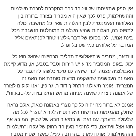
אין ספק שתפיסתו של וויטהד כבר מתקרבת להכרת השלמות
וההשתלמות, פרט לכך שאין הוא מפריד בצורה ברורה בין
האלוהות האימננטית לבין האלוהות שאין כל מחשבה יכולה
לתפוס בה, האלוהות שהיא השלמות המוחלטת הנשגבת מכל
בינת אנוש, ולכן בסופו של דבר גולש וייטהד לפנתאיזם אלילי
המדבר על אלוהים כמי שסובל וגדל.
ווית'אם, מסביר ש'תיאולוגיית תהליך' מכחישה שהאל הוא כל
יכול, באופן המסביר מדוע יש חירות וסבל בטבע, או, מדוע קיימת
האבולוציה עצמה. 'כדי שיהיה לנו סיכוי כלשהו להתגבר על
האמונה העקשנית שהשקפה מדעית סותרת את האמונה
הנוצרית', אומר תיאולוג-התהליך דוד ר. גריפין, "אנו זקוקים לצורה
של אמונה נוצרית שאינה מניחה מראש התערבויות על-טבעיות".
אמנם לא ברור מה יהיה כל כך נוצרי באמונה כזאת, אולם נראה
שחלק מהמגמות החדשות היא הנטייה לקרוא 'נוצרי' לכל מה
שלעולה בדעתך. עם זאת יש בתיאור הבא של שטיין, המובא אף
הוא אצל ווית'אם, כדי להזכיר מעין הד רחוק של עקרון "השלמות
וההשתלמות" אותו תיארנו בהרחבה לעיל, כאשר שטיין מסביר