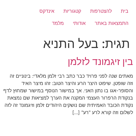
לג
תוכן
בית
להצטרפות
קטגוריות
אינדקס
התמצאות באתר
אודותי
מלמד
תגית:
בעל התניא
בין זיגמונד לזלמן
מאתים שנה לפני פרויד כבר כתב רבי זלמן מלאדי: בינוניים זה
וזה שופטן. שיפוט היצר הרע והיצר הטוב: זהו מיצר האיד
והסופר-אגו בו נתון האני. אך במישור הנוסף במישור שמחוץ לדף
בנקודת הרפרור העצמי המקנה את הערך למציאות שם נמצאת
נקודת הכובד האמיתית שם נושקים היהודים זלמן וזיגמונד זה לזה
לשלום וזה קורא לרע "רע" […]