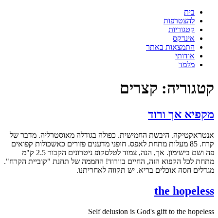
דלג
בית
לתוכן
להצטרפות
קטגוריות
אינדקס
התמצאות באתר
אודותי
מלמד
קטגוריה:
קצרים
מקפיא אך ורוד
אנטראקטיקה. היבשת החמישית. כפולה בגודלה מאוסטרליה. מדבר של
קרח. 85 מעלות מתחת לאפס. חופני מדענים פזורים כאשכולות קפואים
פה ושם בישימון. אך, הנה, צמוד לטלסקופ ניטרונים הקבור 2.5 ק"מ
מתחת לכל הקפוא הזה, החיים בוורוד! החממה של תחנת "קוביית הקרח".
מגדלים חסה אוכלים בריא. יש תקווה לאחריתנו.
the hopeless
Self delusion is God's gift to the hopeless