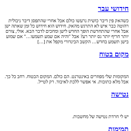
חידושי עבר
כשהאק פין דיבר כושית נרעשו כולם אבל אחרי שהתפסן דיבר ניבולית
רהוטה כבר איש לא התרגש מהאק. חידוש הוא חידוש כל זמן שאתה ישן
אבל אחרי שהתחדשת הופך החדש לישן ומחכים לדבר הבא. אולי, צורם
יותר חריף יותר גס יותר רע? אבל "והיה אם שמע תשמעו…" אם שמוע
בישן תשמע בחדש… הקשב הבינדורי מקפל את […]
מקום בטוח
המקומות שלי מפוזרים באינטרנט. הם כולם. המקום הבטוח. רחב כל כך.
אבל מלא כתובות. אי אפשר ללכת לאיבוד. רק לטייל.
נטישה
יש לי חרדת נטישה של מחשבות.
תמימות