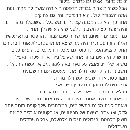
יכולת להזמין אצלו גם כרטיסי ביקור.
אבל כשהיית צריך עבודת הדפסה הוא היה עושה לך מחיר, ונותן
אתה העבודה לגלי. היא הדפיסה, והיו גם צחוקים.
אחר כך הוא קנה מכונה קצת יותר משוכללת ששכפלה מהר יותר,
והיה עושה קצת חשבונות לפני שהיה עושה לך מחיר.
גם המונחים השתנו. מה שהיה פעם עבודת הדפסה נקרא עכשיו
הקלדה והדפסות זה היה מה שיצא מהמדפסת. לא אותו דבר. הם
החלו להציע הפקות דפוס וגם מיכלי דיו מתכלים. הופיעו פנים
חדשות. היה שם בחור אחד שקיפל נייר ואחד שכרך, ואפילו
משווק של דיו. ואמא של סער באה לעזור. גם גלי עשתה הנהלת
חשבונות והיתה סוגרת לך את המעטפה עם החשבונית
המודפסת אחרי שסער עשה לך מחיר.
עדיין היה להם זמן. הם עדיין חייכו אליך.
זה לא היה כל כך ריאלי. אבל היתה שם אווירה.
כן, אמר לי סער, אתה תמיד רודף קצת אחרי הזנב שלך. עד
שאתה קונה מכונה בתשלומים, המתחרים שלך קונים תותח יותר
גדול, ואז אתה בנישה של הבינוניים, אז הקטנים אוכלים לך את
השוק מלמטה והגדולים נוגסים מלמעלה, אבל משתדלים,
משתדלים…