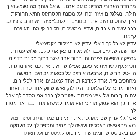
מהחדר האחורי מהדיונים עם ארנון, ושואל אותך מה נשמע ואיך
הולך, ומגלגלים איזה זכרון על מכונת הקסרוקס ההיא החורקת
ואיך שוחטים היום את הבינוניים והגלובליזציה היא חרב פיפיות…
כבר עשרים עובדים, ועדיין ממשיכים. הליבה קיימת, האווירה
קיימת.
עדיין לא כל כך ריאלי. עדיין לא במיקוד מקסימאלי.
עוד שנה שנתיים וכבר לא מכירים כאן את כולם. שלוש עמדות
גרפיקה שופעות יצירתיות, בחור אחד שגר בתוך מכונת הדפוס
הכי ענקית שראית אי פעם, אפילו שהיא נראית כמו איזו מדגרת
היי-טק חרישית, ארבעה אורזים על כסאות גבוהים, חמישה
מחתכים נייר, אחד למדבקות, אחד למגנטים, אחד לפליירים,
ואחד מרוכז על הגליוטינה הגדולה, ואיש שיווק אחד טרוד, ואחד
עם חיוך כזה של איש מכירות שאומר לך כבר אני מסדר לך אבל
אחר כך הוא עסוק מדי כי הוא אומר למישהו אחר כבר אני מסדר
לך.
אבל גלי עדיין שם מארגנת את העניינים כמו תותח. וסער יוצא
רגע מהפגישה העסקית ועושה לך מחיר ומספר לך על העסקה
עם ביגבוטס שהזמינו שירותי דפוס לוגיסטיים ועל האתר