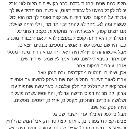
חלפו כמה שנים והחנות גדלה. כבר בקושי היה מקום לזוז. אבל
יכולת לקבל כמעט כל עבודת דפוס, ואיכשהו הם תמיד עשו לך
את זה על המקום. סער היה חושב קצת ואומר לך מה הוא יכול
לעשות ומה לא. נזהר לא להתחייב יותר מדי, וגלי היתה שואלת
אם רוצים קפה, ואצבעותיה היו מתקתקות בקצב רצחני על
המקלדת, והיא היתה קופצת באמצע לראות אם העבודה מוכנה.
כבר היו שם כמעט עשרה אנשים נוספים, נכנסים ויוצאים.
אבל איכשהו זה עדיין לא היה ריאלי. זה כנראה היה משהו מנטלי.
יום אחד, כשבאתי לשם, סער אמר לי: שמע יש חידושים.
אנחנו עוברים למקום אחר.
אכן, שינויים. הזמנים מתקדמים. זרם הזמן גואה.
עברו לאזור תעשיה. החליפו את שם העסק למשהו עם אותיות
אמריקאיות שמצלצל לך חלק ואלגנטי. סער עשה שותפות עם
ארנון. קנו מכונת דפוס חדשה וגדולה, והתווספו עשרה פועלים
ושלושה עובדים: חותכים, מקפלים, אורזים, דפסים, מפיצים…
איזה עסק נצץ שם.
אבל בדלפק הקבלה עדיין ישבה שם גלי.
צבעה קצת ת'צפורניים, נראתה קצת טרודה, אבל המשיכה לחייך
ולשאול אם תשתה קפה? אפילו שהיתה עסוקה. וסער היה יוצא