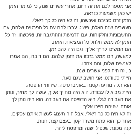
אני מספר לכם את זה היום, אחרי עשרים שנה, כי למימד הזמן
יש כאן משמעות כנראה.
הזמן זרם סביבם ואיכשהו, זה לא היה כל כך ריאלי.
העשרים שנה האלה, פשוט עברו להם עם כל הפרטים שלהם, עם
החשבוניות והלקוחות, עם הדמעות וההתגברויות, ואיכשהו, זה כל
הזמן לא ממש חלחל כל המציאות הזאת.
הם המשיכו לחייך אליך, וגם היה להם זמן.
למעשה, הם ממש בזבזו את הזמן שלהם. הם דיברו, הם אמרו
לאנשים שלום, והם צחקו.
כן, זה היה לפני עשרים שנה.
הייתי סטודנט. אני חושב שגם סער.
הוא תלה מודעה קטנה באוניברסיטה. שירותי הדפסה.
היית מביא לו עבודה. הוא היה מחייך אליך, עושה לך מחיר, ונותן
את העבודה לגלי. היא הדפיסה את העבודה. הוא היה נותן לך
אותה. שניהם חייכו אליך.
זה לא היה כל כך ריאלי. אבל היה תענוג לעשות איתם עסקים.
אחר כך הוא פתח משרד קטן, בעצם קצת חנות.
קנה מכונת שכפול ישנה ומדפסת לייזר.