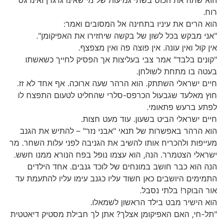
הוא שתה את הכוס בשתי גמיעות של מי שאינו גרגרן ואינו גס
רוח.
הוא הרים את עיניו בתחינה אל המסובים ואמר:
"אני מבקש בכל לשון של בקשה שיחזירו את האפיקומן".
אין קול ואין עונה. אין פוצה פה ואין מצפצף.
"קונים בלבד" אמר צבי בעליצות אך הפסיק לחייך כשאשתו
בעטה בו מתחת לשולחן.
חיים ישראלי השתתק. הוא הרהר שעה ארוכה. אף אחד לא זז.
חוץ מאלעד שגבעול הכרפס-סלרי שהחליט לטעום התפצח לו
לפתע ברעש פתאומי.
חיים ישראלי הביט בשעון. עוד מעט חצות.
הוא הרהר באפשרות של תנאי "אבני נזר" – להתיש את הגנב
מעייפות ולהכריח אותו להשיב את הגניבה לפני עלות השחר. מר
ישראלי הצטמרר. הנה, הוא עצמו נופל בפח הנורא ממנו חשש.
הנה הוא כבר חושב במונחים של לוכד גנבים. אחד הילדים
התמימים היושבים כאן חשוד עליו כגנב עימו עליו להתעמת עד
אור הבוקר! בלתי נסבל.
הוא הישיר מבט בילד הראשון לשמאלו.
"תל-חי, האם האפיקומן אצלך? אתן לך חבילת מסטיק דיאטטית