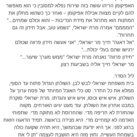
האפיקומן הריהו עושה בזה שירות נפלא למסובין כי הוא מאפשר
להם לקיים מצוות אכילת אפיקומן – ואחר כך כשהוא מחלק את
המתנות הוא מתרגל את מידת הנדיבות – והוא וכולם שמחים…"
"המממם" אמרה מרת ישראלי, "נשמע טוב. אבל חידון זה גם
תחרות".
"אל דאגה" חייך מר ישראלי, "אני אעשה חידון פרווה שכולם
ירגישו שהם בעלי יכולת…"
"חידון פרווה" נאנחה מרת ישראלי "ממש מערך שיעור…"
מר ישראלי חייך אליה בשביעות רצון.
ליל הסדר.
בית משפחת ישראלי לבש לבן. השולחן הגדול פתוח עד הסוף,
ממלא את כל החדר. סט כלי האוכל המיוחד של פסח ערוך על
השולחן. איש איש וכוסו, איש איש והגדתו. מרת ישראלי סוקרת
במבט אחרון את השולחן. עוד מעט יגיעו האורחים. מקווה
שהחזרת לא חריפה מדי. שהחרוסת לא מתוקה מדי. שתפוחי
האדמה לא קמחיים מדי. היא מנידה בראשה. תמיד הדאגה הזאת
ברגע לפני. אך היא יודעת שבהמשך, היא תהיה שקועה כולה
בשמחת העשייה. וחוץ מזה היא חושבת לעצמה "תן לי את