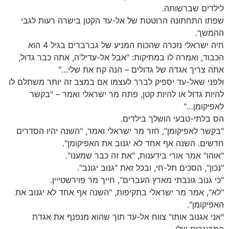
לילדים שברשותה.
שפתו התחתונה הרוטטת של אל-עד הקטן בישרה רעות לגבי
ההמשך.
חיה ישראלי נזכרה שהכוח המניע של גברברים בגיל 4 הוא
הכבוד, ואמרה לו במתיקות: "אבל אל-עדיל'ה, אתה כבר גדול,
אתה צריך אגדה של גדולים – הנה קח את שלי…"
ולפני שאל-עד יספיק לברר לעצמו אם במצב זה יותר משתלם לו
להיות גדול או להיות קטן, פתח מר ישראלי ואמר – "בקשר
לאפיקומן…"
הס בלתי-טבעי הושלך בילדים.
"בקשר לאפיקומן", חזר מר ישראלי ואמר, "השנה יהיו הסדרים
חדשים. השנה אף אחד לא יגנוב את האפיקומן".
"אוהו" אמר אורי בידענות, "את זה כבר שמענו".
"נכון", הסכים תל-חי, ובכל זאת "גנוב יגונב".
"כי גנוב גונבתי מארץ העברים", חייך מר פוירשטייין.
"לא", אמר מר ישראלי בתקיפות, "השנה אף אחד לא יגנוב את
האפיקומן".
"אני אגנוב אותו" צווח אל-עד תוך שהוא מנפנף את אגדת