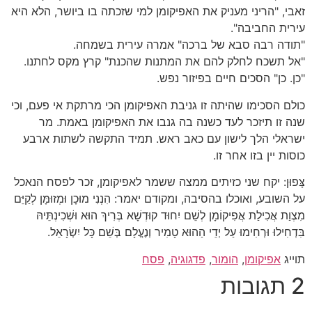
זאבי, "הריני מעניק את האפיקומן למי שזכתה בו ביושר, הלא היא
עירית החביבה".
"תודה רבה סבא של ברכה" אמרה עירית בשמחה.
"אל תשכח לחלק להם את המתנות שהכנת" קרץ מקס לחתנו.
"כן. כן" הסכים חיים בפיזור נפש.
כולם הסכימו שהיתה זו גניבת האפיקומן הכי מרתקת אי פעם, וכי
שנה זו תיזכר לעד כשנה בה גנבו את האפיקומן באמת. מר
ישראלי הלך לישון עם כאב ראש. תמיד התקשה לשתות ארבע
כוסות יין בזו אחר זו.
צָּפוּן: יקח שני כזיתים ממצה ששמר לאפיקומן, זכר לפסח הנאכל
על השובע, ואוכלו בהסיבה, ומקודם יאמר: הִנְנִי מוּכָן וּמְזוּמָּן לְקַיֵּם
מִצְוַת אֲכִילַת אֲפִיקוֹמָן לְשֵׁם יִחוּד קוּדְשָׁא בְּרִיךְ הוּא וּשְׁכִינְתֵּיהּ
בִּדְחִילוּ וּרְחִימוּ עַל יְדֵי הַהוּא טָמִיר וְנֶעֱלָם בְּשֵׁם כָּל יִשְׂרָאֵל.
תוייג
אפיקומן
,
הומור
,
פדגוגיה
,
פסח
2 תגובות