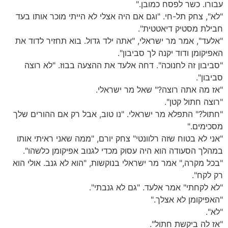
עבורו. כשר לפסח כמובן."
"לא", צחק תל-חי. "וגם אם היה אצלי לא הייתי מוכר אותו בעד
חבילת מסטיק דיאטטית".
"אלעד", אמר מר ישראלי, "אתה ילד גדול. בוא תחזיר לדוד את
האפיקומן ודוד יקנה לך סביבון".
"סביבון זה לחנוכה". דחה אלעד את ההצעה בבוז. "לא רוצה
סביבון".
"אז מה אתה רוצה?" שאל מר ישראלי.
"רוצה חתול קטן".
"חתול?" התפלא מר ישראלי. "נו טוב, אבל רק אם ההורים שלך
מסכימים."
"אני לא בטוח שזה רלוונטי" צחק יורם, "ממה שאני ראיתי אותו
במהלך הסעודה הוא היה עסוק מכדי לגנוב אפיקומן כלשהו".
"בכל מקרה," אמר מר ישראלי בנוקשות, "הוא לא גנב. אולי הוא
רק לקח".
"לא לקחתי" אמר אלעד. "גם לא גנבתי".
"האפיקומן לא אצלך."
"לא".
"אז לה ביקשת חתול".