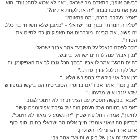
"בשום אופן", התאדם מר ישראלי, "אני לא אכנע לסחטנות". הוא
נעץ את מבטו בבתו, "זה את לקחת את זה?".
"אני?" נעלבה ברכה, "מה פתאום?"
"סליחה חמדתי" נבוך מר ישראלי – "כמובן שלא חשדתי בך כלל.
זה פשוט, את מבינה, מוכרחים את האפיקומן כדי לסיים את
הסדר".
"זכר לפסח הנאכל על השובע" אמר אבנר ישראלי.
"נכון אבא" ענה לו חיים ישראלי ביובש.
"חיים תרגע" אמר לו אביו. "בסך הכל גנבו לך את האפיקומן. זה
יכול לקרות לכל עורך סדר…"
"כן אבל אני ביקשתי במפורש שלא…"
"נכון, נכון", אמר אביו "גם ברוסיה הסובייטית הם ביקשו במפורש
שלא יגנבו איש מרעהו…"
"אבא, בבקשה תפסיק עם הציניות. זה לא חינוכי לגנוב."
"אני לא בטוחה שכל העסק הזה של גניבת אפיקומנים קשור
לחינוך", אמרה רחל פוירשטיין. "זה נשמע לי מאוד לא חינוכי".
"בדיוק מה שאני אומר!" חייך אליה מר ישראלי בחום. סוף סוף
אדם אחד הגיוני ליד השולחן.
"לדעתי זה ענין של ביקוש והיצע" אמר צבי.