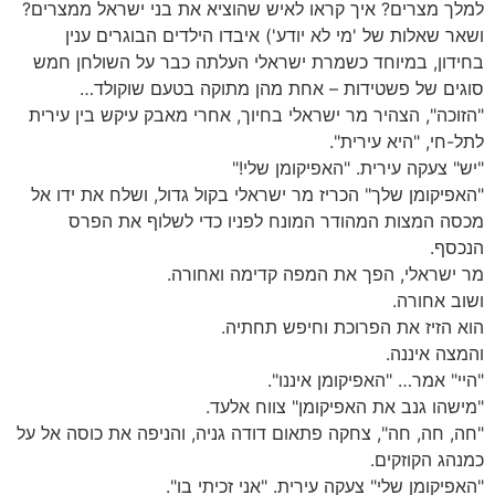
למלך מצרים? איך קראו לאיש שהוציא את בני ישראל ממצרים?
ושאר שאלות של 'מי לא יודע') איבדו הילדים הבוגרים ענין
בחידון, במיוחד כשמרת ישראלי העלתה כבר על השולחן חמש
סוגים של פשטידות – אחת מהן מתוקה בטעם שוקולד…
"הזוכה", הצהיר מר ישראלי בחיוך, אחרי מאבק עיקש בין עירית
לתל-חי, "היא עירית".
"יש" צעקה עירית. "האפיקומן שלי!"
"האפיקומן שלך" הכריז מר ישראלי בקול גדול, ושלח את ידו אל
מכסה המצות המהודר המונח לפניו כדי לשלוף את הפרס
הנכסף.
מר ישראלי, הפך את המפה קדימה ואחורה.
ושוב אחורה.
הוא הזיז את הפרוכת וחיפש תחתיה.
והמצה איננה.
"היי" אמר… "האפיקומן איננו".
"מישהו גנב את האפיקומן" צווח אלעד.
"חה, חה, חה", צחקה פתאום דודה גניה, והניפה את כוסה אל על
כמנהג הקוזקים.
"האפיקומן שלי" צעקה עירית. "אני זכיתי בו".