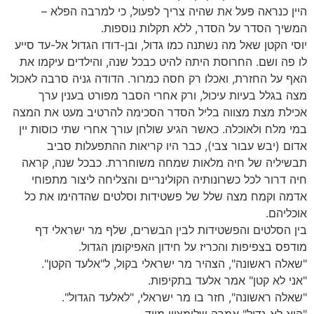
היין כנראה פעל את שהיה צריך לפעול, כי למרבה הפלא –
המשיך הסדר על הסדר, ללא תקלות נוספות.
יוסי הקטן שאל מה נשתנה כמו גדול, ובן-דודו הגדול אל-עד סייע
לו פה ושם. החרוסת היתה להיט כבכל שנה, והילדים עיקמו את
האף על החזרת, ואכלו רק חסה כמרור. הדודה גניה סרבה לאכול
מצה בגלל בעיות עיכול, ורק אחרי הסבר מפורט בענין ערך
אכילת מצת מצווה בליל הסדר הסכימה להרטיב מעט את המצה
במי מלח ולאוכלה. כאשר הגיע שולחן עורך אחרי שתי כוסות יין
אדום (יבש עבור צבי), כבר היו קריאות ההתפעלות סביב
תבשיליה של חיה מלאות שמחה משוחררת. כבכל שנה, קראה
חיה דרור לכל כשרונותיה הקולינריים והצליחה ליצור מתפוחי
אדמה וקמח מצה שלל של פשטידות וסלטים שהדהימו את כל
אוכליהם.
בין הסלטים והפשטידות לבין הבשרים, שלף מר ישראלי דף
מודפס בצפיפות והכריז על חידון האפיקומן הגדול.
"שאלה ראשונה", הצהיר מר ישראלי בקול, ל"אלעד הקטן".
"אני לא קטן" אמר אלעד בתקיפות.
"שאלה ראשונה", חזר בו מר ישראלי, "לאלעד הגדול".