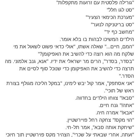
"גורילה פלסטית עם זרועות מתקפלות"
"סט לגו חלל"
"מערכת הכימאי הצעיר"
"סט בריטניקה לנוער"
"מחשב כף יד"
הילדים המשיכו לבהות בו בלא אומר.
"המם, חיים…" שאלה אשתו, "אולי כדאי פשוט לשאול את מי
שלקח מה הוא רוצה כדי להשיב את האפיקומן?"
"בסדר, בסדר", הרים מר ישראלי את ידיו. "אנא, גנב אלמוני. מה
תרצה כדי להשיב את האפיקומן כדי שנוכל סוף לסיים את
הסדר."
"אני אסתפק", אמר קול יבש לימינו, "במקל הליכה מגולף בצורת
ראש של תוכי".
"סבא!" צווחו הילדים בחדווה.
"אתה!" גנח חיים.
"אבא!" אמרה חיה.
"הוי מקס!" צחקה רחל פויירשטיין.
"שיחקת אותה סבא", אמר תל-חי.
"ועתה, אחרי שבאתי על שכרי", הצהיר מקס פוירשטיין תוך חיוכי