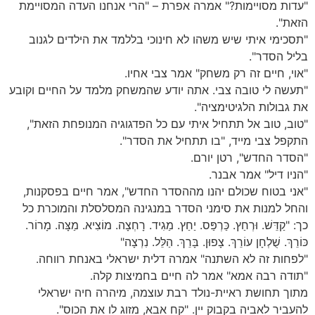
"עדות מסויימות?" אמרה אפרת – "הרי אנחנו העדה המסויימת
הזאת".
"תסכימי איתי שיש משהו לא חינוכי בללמד את הילדים לגנוב
בליל הסדר".
"אוי, חיים זה רק משחק" אמר צבי אחיו.
"תעשה לי טובה צבי. אתה יודע שהמשחק מלמד על החיים וקובע
את גבולות הלגיטימציה".
"טוב, טוב אל תתחיל איתי עם כל הפדגוגיה המנופחת הזאת",
התקפל צבי מייד, "בו תתחיל את הסדר".
"הסדר החדש", רטן יורם.
"הניו דיל" אמר אבנר.
"אני בטוח שכולם יהנו מההסדר החדש", אמר חיים בפסקנות,
והחל למנות את סימני הסדר במנגינה המסלסלת והמוכרת כל
כך: "קַדֵּשׁ. וּרְחַץ. כַּרְפַּס. יַחַץ. מַגִיד. רָחְצָה. מוֹצִיא. מַצָּה. מָרוֹר.
כּוֹרֵךְ. שֻׁלְחָן עוֹרֵךְ. צָפוּן. בָּרֵךְ. הַלֵּל. נִרְצָה"
"לפחות זה לא השתנה" אמרה דלית ישראלי באנחת רווחה.
"תודה רבה אמא" אמר לה חיים בחמיצות קלה.
מתוך תחושת ראיית-נולד רבת עוצמה, מיהרה חיה ישראלי
להעביר לאביה בקבוק יין. "קח אבא, מזוג לו את הכוס".