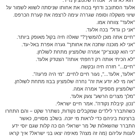
"הוא לא גדול" אמרה שלומציון מייד.
אלעד הסתובב ודחף בכוח את אחותו שניסתה לשווא לשמור על
שיווי משקלה וסופה שגררה עימה לרצפה את קערת הכרפס.
"אלעד" צווחה אמו.
"אני כן גדול" בכה אלעד.
"חיים אתה מוכן להמשיך?" שאלה חיה בקול מאופק ביותר.
"אני לא מוכנה שתכה את אחותך" גערה אפרת באל-עד.
"כי הוא קטנצ'יק" אמרה שלומציון מתחת לשולחן.
"לא הכיתי אותה רק דחפתי אותה" הצטדק אלעד.
"חיים…" חזרה חיה ובקשה.
"אלעד, אלעד…", נעור חיים לחיים. "מי היה פרעה".
"אה מי לא יודע את זה" נחרה שלומציון בבוז מתחת לשולחן.
"שלומציון מספיק" אמרה אמה.
"מלך מצרים הרשע" צעק אלעד.
"נכון. קיבלת נקודה". אמר חיים ישראלי.
כשהתברר לילדים שמקבלים נקודות, נשתרר שקט – והם התחרו
ברצינות ביניהם כדי לראות מי יזכה. בשלב מסויים, כאשר
התברר שהשאלות של מר ישראלי הם כה קלות שגם יוסי ידע
לענות עליהם (מה זה מצה? מאיפה יצאו בני ישראל? איך קראו