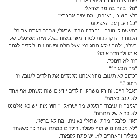
שנה אתה מכריז שיהיה אחרת".
"נו?" בהה בה מר ישראלי.
"לא חשוב", נאנחה, "מה יהיה אחרת?"
"כל הענין עם האפיקומן".
"תעשה לי טובה". נחרדה מרת ישראלי, שכבר ראתה את כל
הכנותיה הדקדקניות לסדר משתבשות בגלל איזה משיגע'ס של
בעלה, "למה שלא ננהג כמו אצל כולם ופשוט ניתן לילדים לגנוב
אותו ולהחזיר אותו?"
"זה לא חינוכי".
"מה הבעיה?"
"כתוב לא תגנוב. מה? אנחנו מלמדים את הילדים לגנוב? זה
חינוכי?!"
"אבל חיים. זה רק משחק. הילדים יודעים שזה משחק. אף אחד
לא גונב באמת".
"גניבה זו גניבה" התעקש מר ישראלי, "וחוץ מזה, יש כאן אלמנט
לא בריא של תחרות".
"או", פלבלה מרת ישראלי בעיניה, "מה לא בריא".
"לא מטפחים שיתוף פעולה. הילדים במתח ואחר כך כשאחד
מצליח והאחרים לא, יש פתח לקנאה".