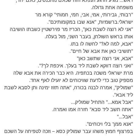
ראש… מגיע הרגע הנפלא הזה שכולם מתכנסים, כולם יחד,
משפחה אחת גדולה.
"רבותי, גבירותי, אמי, אבי, חמי, חמותי" קורא מר
ישראלי.ברשמיות, "אנא שבו במקומותיכם".
"אני לא רוצה לשבת כאן", הכריז מר פוירשטיין כשבתו הושיבה
אותו בראש השולחן, בעבר השני, מול בעלה.
"אבא, למה לא?" לחשה לו בתו.
"תושיבי כאן את אבא של חיים".
"אבא, אני רוצה שתשב כאן"
"ואני רוצה דווקא לשבת ליד בעלך. איכפת לך?".
מרת ישראלי משכה בכתפיה. היא כבר הכירה את אבא שלה
מספיק טוב כדי לדעת שוויכוחים לא יועילו לאף אחד.
"שמוליק", אמרה לבנה בכורה, "אתה תזוז ימינה ותן לסבא לשבת
ליד אבא".
"אבל אמא…" התחיל שמוליק…
"אתה תשב ליד סבא" חזרה אמו ואמרה.
"אבל…"
"אנא ממך בלי ויכוחים".
בפרצוף חמוץ משהו עבר שמוליק כסא – וזכה לטפיחה על השכם