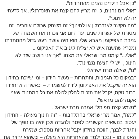
"כן אבל הילדים נהנים מהתחרות".
"אולי הם נהנים, כי זה מריץ להם קצת את האנדרנלין, אך לדעתי
זה לא חינוכי".
"מה הקשר לאנדרנלין או לחינוך? זה משחק שכולם אוהבים. זה
מסורת של עשרות שנים. עד היום אני זוכרת את השמחה של
גניבת האפיקומן מאבא שלי. הוא היה עושה רעש גדול מהסתרתו
ומכריז שהשנה איש לא יצליח לגנוב את האפיקומן…"
"אולי…" קימט מר ישראלי את מצחו, "אך אני חושב שזה לא
חינוכי, ויש לי הצעה מצויינת".
"נו", שאלה מרת ישראלי.
"במקום כל הגניבות, והתחרות – נעשה חידון – ומי שיזכה בחידון
הוא זה שיקבל את האפיקומן לידיו למשמרת – וכאשר הוא יחזירו
ברוב טקס, יקבל את הזכות לחלק לכולם את כל המתנות שאני
אקנה להם מראש".
"נשמע קצת מפותל" אמרה מרת ישראלי.
"למה", אמר מר ישראלי בהתלהבות – "זה חינוך מעולה – החידון
יעסוק בנושאים הקשורים לפסח ולהגדה ולכן יהיה בו נופך של
והגדת לבנך, הזוכה בחידון יקבל אחריות נוספת: שמירת
האפיקומן – ובכך ילמד שהאחריות היא מעלה – וכשהוא יחזיר את