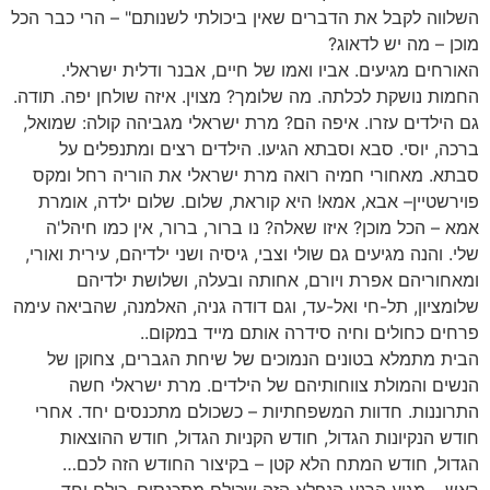
השלווה לקבל את הדברים שאין ביכולתי לשנותם" – הרי כבר הכל
מוכן – מה יש לדאוג?
האורחים מגיעים. אביו ואמו של חיים, אבנר ודלית ישראלי.
החמות נושקת לכלתה. מה שלומך? מצוין. איזה שולחן יפה. תודה.
גם הילדים עזרו. איפה הם? מרת ישראלי מגביהה קולה: שמואל,
ברכה, יוסי. סבא וסבתא הגיעו. הילדים רצים ומתנפלים על
סבתא. מאחורי חמיה רואה מרת ישראלי את הוריה רחל ומקס
פוירשטיין– אבא, אמא! היא קוראת, שלום. שלום ילדה, אומרת
אמא – הכל מוכן? איזו שאלה? נו ברור, ברור, אין כמו חיהל'ה
שלי. והנה מגיעים גם שולי וצבי, גיסיה ושני ילדיהם, עירית ואורי,
ומאחוריהם אפרת ויורם, אחותה ובעלה, ושלושת ילדיהם
שלומציון, תל-חי ואל-עד, וגם דודה גניה, האלמנה, שהביאה עימה
פרחים כחולים וחיה סידרה אותם מייד במקום..
הבית מתמלא בטונים הנמוכים של שיחת הגברים, צחוקן של
הנשים והמולת צווחותיהם של הילדים. מרת ישראלי חשה
התרוננות. חדוות המשפחתיות – כשכולם מתכנסים יחד. אחרי
חודש הנקיונות הגדול, חודש הקניות הגדול, חודש ההוצאות
הגדול, חודש המתח הלא קטן – בקיצור החודש הזה לכם…