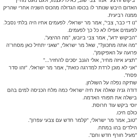
"ביקוש והיצע" אמר צבי שוב, כאילו לעצמו, ולגם מעט מהיין
האדום היבש שנותר לו בכוסו הגדולה מהכוס השניה אחרי שהריק
ממנה רביעית.
"נו די כבר, צבי", אמר מר ישראלי. לפעמים אחיו היה בלתי נסבל.
לפעמים אפילו לא כל כך לפעמים.
"הביקוש ידוע", אמר צבי ביובש, "מה ההיצע".
"מה אתה מתכוון?", שאל מר ישראלי, "שאני יתחיל כאן מסחר'ה
פרועה על האפיקומן".
"תציע איזה מחיר, אולי הגנב יסכים להחזיר…"
"אני לא מוכן לרדת למדרגה כזאת", אמר מר ישראלי. "זהו סדר
פסח".
שתיקה נפלה על השולחן.
דודה גניה שאלה את חיה ישראלי כמה מלח הכניסה למים בהם
בישלה את תפוחי האדמה.
יוסי ביקש עוד חרוסת.
כולם חיכו.
"טוב, אמר מר ישראלי, "קלמר חדש עם צבעי עפרון".
הילדים בהו במתח.
"מעיל חורף חדש וחם".