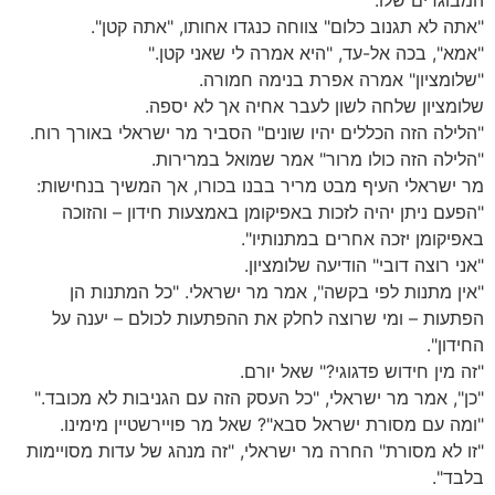
המבוגרים שלו.
"אתה לא תגנוב כלום" צווחה כנגדו אחותו, "אתה קטן".
"אמא", בכה אל-עד, "היא אמרה לי שאני קטן."
"שלומציון" אמרה אפרת בנימה חמורה.
שלומציון שלחה לשון לעבר אחיה אך לא יספה.
"הלילה הזה הכללים יהיו שונים" הסביר מר ישראלי באורך רוח.
"הלילה הזה כולו מרור" אמר שמואל במרירות.
מר ישראלי העיף מבט מריר בבנו בכורו, אך המשיך בנחישות:
"הפעם ניתן יהיה לזכות באפיקומן באמצעות חידון – והזוכה
באפיקומן יזכה אחרים במתנותיו".
"אני רוצה דובי" הודיעה שלומציון.
"אין מתנות לפי בקשה", אמר מר ישראלי. "כל המתנות הן
הפתעות – ומי שרוצה לחלק את ההפתעות לכולם – יענה על
החידון".
"זה מין חידוש פדגוגי?" שאל יורם.
"כן", אמר מר ישראלי, "כל העסק הזה עם הגניבות לא מכובד."
"ומה עם מסורת ישראל סבא"? שאל מר פויירשטיין מימינו.
"זו לא מסורת" החרה מר ישראלי, "זה מנהג של עדות מסויימות
בלבד".