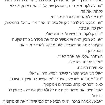
שנוכל להמשיך", תוך שהוא נועץ מבט בכל אחד מילדיו לפי תורו.
"אני לא לקחתי את זה", הסמיק שמואל. "באמת אבא, אני לא
לקחתי את זה".
"גם אני לא גנבתי כלום" אמר יוסי.
"אני מבקש לא לדבר כאן על גניבות" אמר מר ישראלי בחמיצות,
"אין כאן גנבים".
"כן, רק לוקחים במשיכה" גיחכה שולי.
"אני לא מבין, למה אי אפשר לנהל את הסדר בצורה שקטה
ותקינה" אמר מר ישראלי. "אני מבקש להחזיר מייד את
האפיקומן".
השתרר שקט. אף אחד לא זז.
"נו?" דחק מר ישראלי.
לא היתה תגובה.
"אולי אני אגיש קפה?" שאלה לפתע חיה ישראלי.
"חיה" אמר מר ישראלי באיפוק, "אי אפשר להמשיך בסעודה
כאילו דבר לא קרה. מוכרחים אפיקומן".
"אבל חיים, אם מישהו לקח את זה ולא נותן את זה – אז אין לנו
ברירה".
"אבא", אמרה ברכה, "אולי תציע פרס למי שיחזיר את האפיקומן".